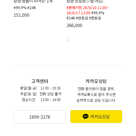
순금 곰돌이 피어싱*1개
순금 콩알금 [7월 마감]
#99.9% #24K
#판매기한 26/8/10 11:00~
26/8/17 12:00
#99.9%
151,000
#24K #반돈금 #한돈금
266,000
1
고객센터
카카오상담
평일(월-금)
11:00 ~ 19:30
전화 문의량이 많을 경우,
주말(토-일)
전화 상담 불가
카카오톡으로 문의 주시면
점심시간
13:00 ~ 14:00
순차적으로 상담 드립니다.
카카오상담
1899-3278