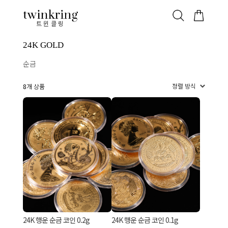
ALL
베스트
안쪽막음
가격대별
웨딩/다이아
가드링/반지
트윈클링
24K GOLD
순금
8
개 상품
24K 행운 순금 코인 0.2g
24K 행운 순금 코인 0.1g