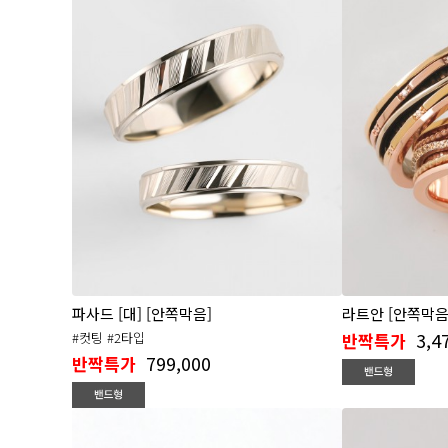
파사드 [대] [안쪽막음]
라트안 [안쪽막음
3,4
#컷팅 #2타입
반짝특가
799,000
반짝특가