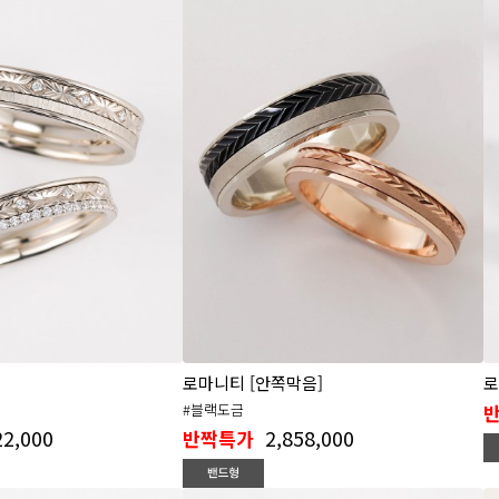
로마니티 [안쪽막음]
로
#블랙도금
22,000
2,858,000
반짝특가