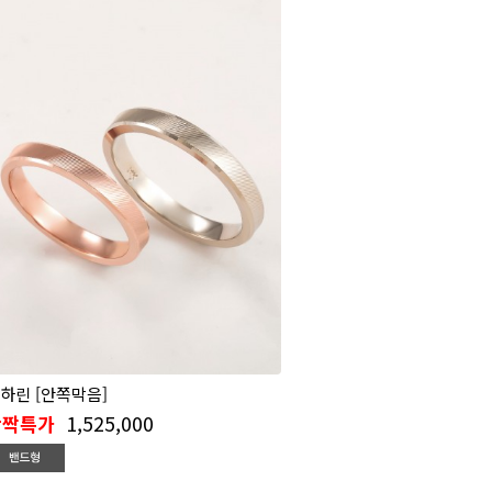
하린 [안쪽막음]
1,525,000
반짝특가