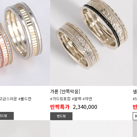
가론 [안쪽막음]
넬
고급스러운 #볼드한
#가드링포함 #블랙 #자연
#
2,340,000
반짝특가