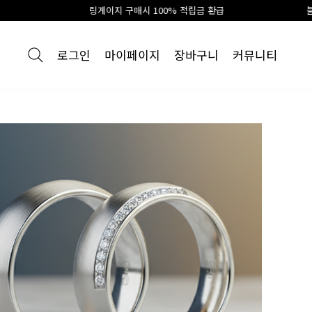
링게이지 구매시 100% 적립금 환급
블로그 리뷰 최대10만원 
로그인
마이페이지
장바구니
커뮤니티