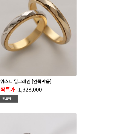
위스트 밀그레인 [안쪽막음]
1,328,000
반짝특가