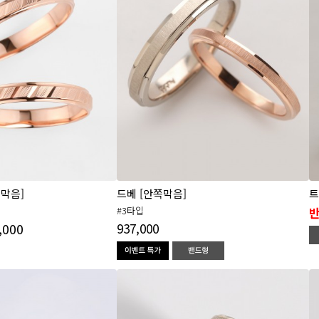
쪽막음]
드베 [안쪽막음]
트
#3타입
,000
937,000