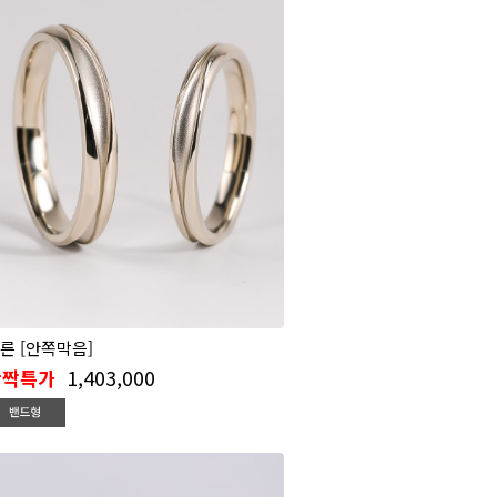
른 [안쪽막음]
1,403,000
반짝특가