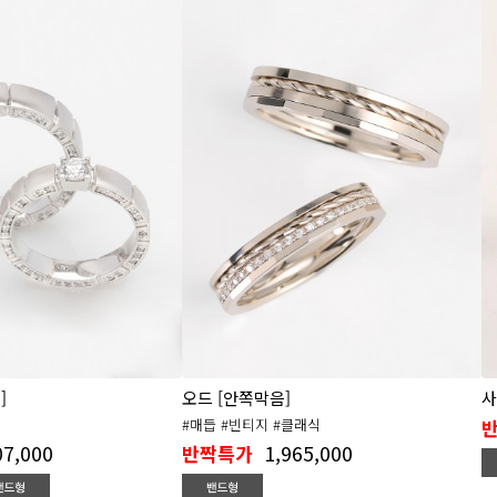
]
오드 [안쪽막음]
사
#매듭 #빈티지 #클래식
07,000
1,965,000
반짝특가