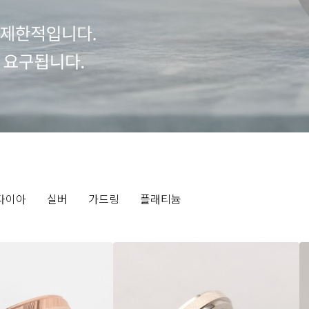
다이아
실버
가드링
플래티늄