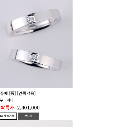
쥬페 [중] [안쪽막음]
1부다이아
2,401,000
반짝특가