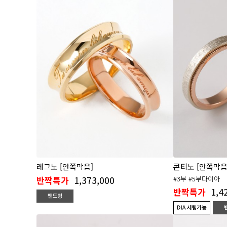
레그노 [안쪽막음]
콘티노 [안쪽막음
1,373,000
반짝특가
#3부 #5부다이아
1,4
반짝특가