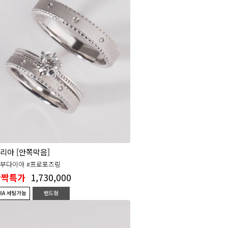
리아 [안쪽막음]
5부다이아 #프로포즈링
1,730,000
반짝특가