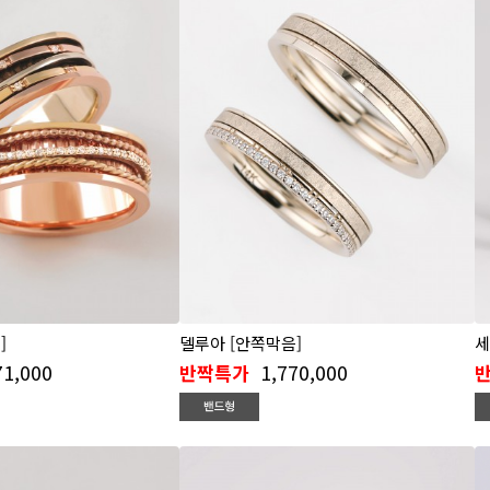
]
델루아 [안쪽막음]
세
71,000
1,770,000
반짝특가