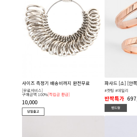
사이즈 측정기 배송비까지 완전무료
파사드 [소] [안
[무료서비스]
#컷팅 #데일리
구매금액 100%
[적립금 환급]
697
반짝특가
10,000