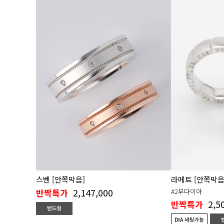
스벤 [안쪽막음]
라메트 [안쪽막음
2,147,000
반짝특가
#2부다이아
2,5
반짝특가