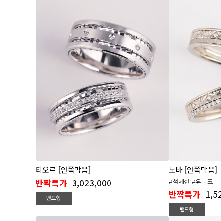
티오르 [안쪽막음]
노바 [안쪽막음]
3,023,000
반짝특가
#섬세한 #유니크
1,5
반짝특가