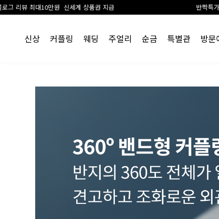
신세계 상품권 지급
반짝특가 진행중
신상
커플링
웨딩
주얼리
순금
특별관
방문