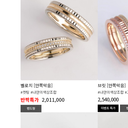
벨로치 [안쪽막음]
브릿 [안쪽막음]
#컷팅 #나만의색상조합
#나만의색상조합 #
2,011,000
2,540,000
반짝특가