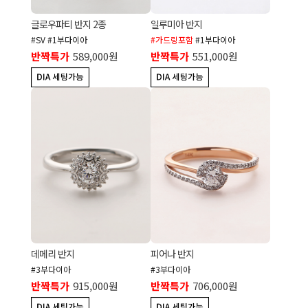
글로우파티 반지 2종
일루미아 반지
#SV #1부다이아
#가드링포함
#1부다이아
반짝특가
589,000원
반짝특가
551,000원
데메리 반지
피어나 반지
#3부다이아
#3부다이아
반짝특가
915,000원
반짝특가
706,000원