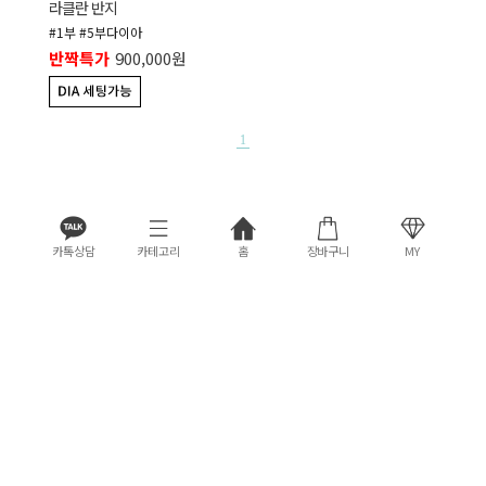
라클란 반지
#1부 #5부다이아
반짝특가
900,000원
1
카톡상담
카테고리
홈
장바구니
MY
고객센터
카카오상담
평일(월-금)
11:00 ~ 19:30
전화 문의량이 많을 경우,
주말(토-일)
전화 상담 불가
카카오톡으로 문의 주시면
점심시간
13:00 ~ 14:00
순차적으로 상담 드립니다.
카카오상담
1899-3278