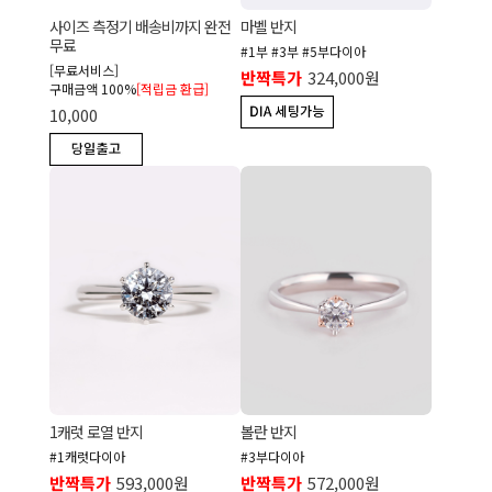
사이즈 측정기 배송비까지 완전
마벨 반지
무료
#1부 #3부 #5부다이아
[무료서비스]
반짝특가
324,000원
구매금액 100%
[적립금 환급]
10,000
1캐럿 로열 반지
볼란 반지
#1캐럿다이아
#3부다이아
반짝특가
593,000원
반짝특가
572,000원