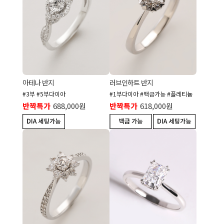
아테나 반지
러브인하트 반지
#3부 #5부다이아
#1부다이아 #백금가능 #플레티늄
반짝특가
688,000원
반짝특가
618,000원