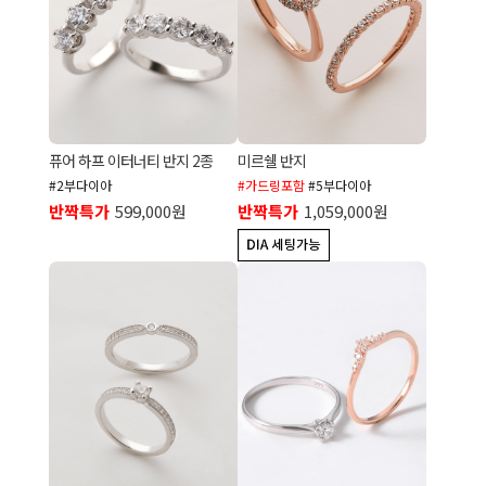
퓨어 하프 이터너티 반지 2종
미르쉘 반지
#2부다이아
#가드링포함
#5부다이아
반짝특가
599,000원
반짝특가
1,059,000원