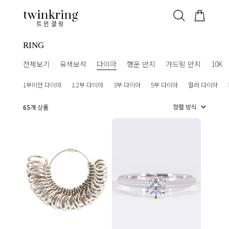
ALL
베스트
안쪽막음
가격대별
웨딩/다이아
가드링/반지
트윈클링
RING
전체보기
유색보석
다이아
행운 반지
가드링 반지
10K
1부미만 다이아
1.2부 다이아
3부 다이아
5부 다이아
컬러 다이아
65
개 상품