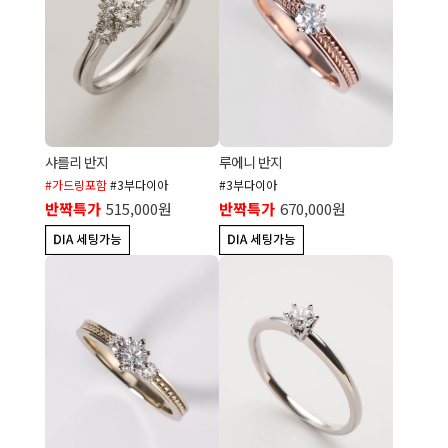
샤를리 반지
루에니 반지
#가드링포함
#3부다이아
#3부다이아
반짝특가
515,000원
반짝특가
670,000원