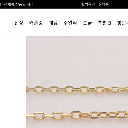
반짝특가 진행중
신상
커플링
웨딩
주얼리
순금
특별관
방문