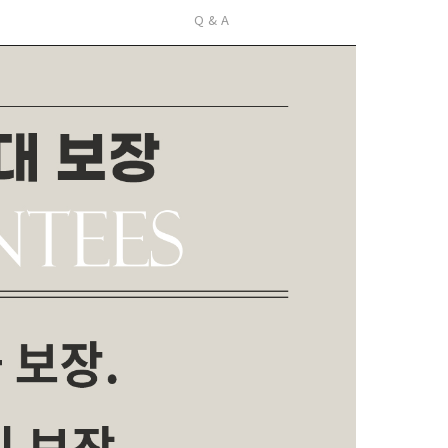
Q & A