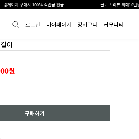
립금 환급
블로그 리뷰 최대10만원 신세계 상품권 지급
로그인
마이페이지
장바구니
커뮤니티
목걸이
000원
구매하기
트