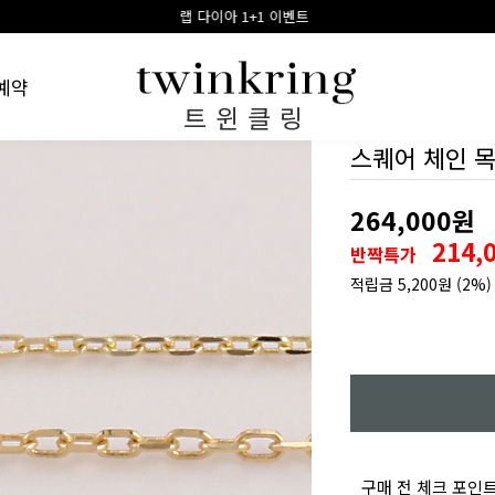
랩 다이아 1+1 이벤트
링게이지 구매시 100% 적
예약
트윈클링
스퀘어 체인 
264,000원
214,
반짝특가
적립금
5,200원
(2%)
구매 전 체크 포인