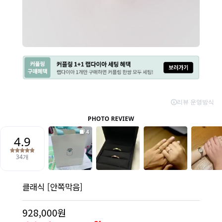
클래식 [안쪽막음]
928,000원