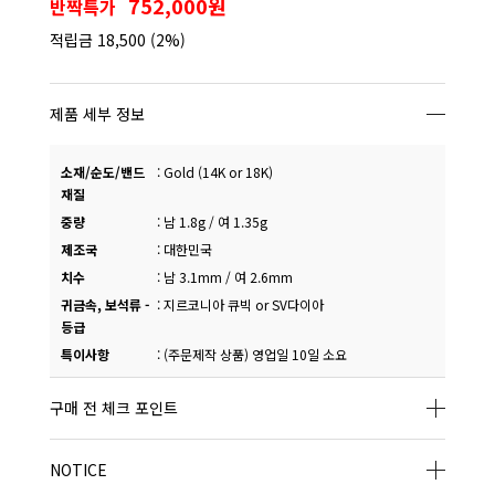
752,000원
반짝특가
적립금
18,500
(2%)
제품 세부 정보
소재/순도/밴드
:
Gold (14K or 18K)
재질
중량
:
남 1.8g / 여 1.35g
제조국
:
대한민국
치수
:
남 3.1mm / 여 2.6mm
귀금속, 보석류 -
:
지르코니아 큐빅 or SV다이아
등급
특이사항
:
(주문제작 상품) 영업일 10일 소요
구매 전 체크 포인트
NOTICE