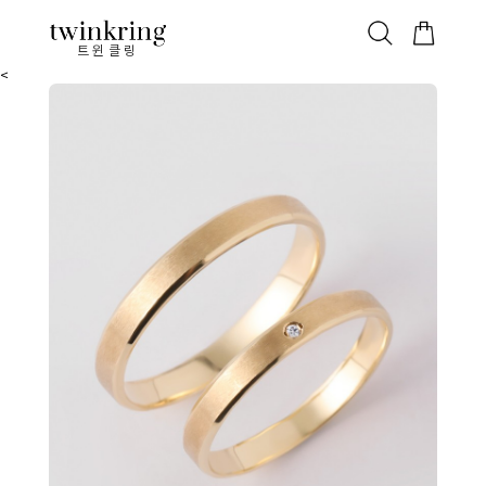
ALL
베스트
안쪽막음
가격대별
웨딩/다이아
가드링/반지
트윈클링
<