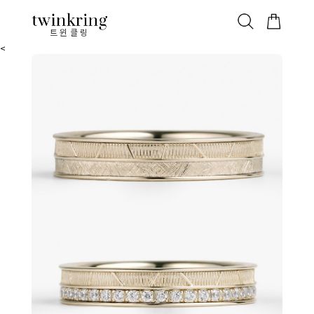
ALL
베스트
안쪽막음
가격대별
웨딩/다이아
가드링/반지
트윈클링
<