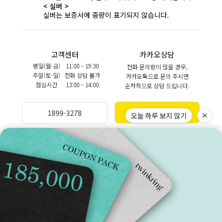
< 실버 >
실버는 보증서에 중량이 표기되지 않습니다.
고객센터
카카오상담
평일(월-금)
11:00 ~ 19:30
전화 문의량이 많을 경우,
주말(토-일)
전화 상담 불가
카카오톡으로 문의 주시면
점심시간
13:00 ~ 14:00
순차적으로 상담 드립니다.
카카오상담
1899-3278
오늘 하루 보지 않기
BANKINFO
LEGAL
예금주 (주)트윈클링
브랜드스토리
국민 270901-04-208303
이용약관
이용안내
개인정보처리방침