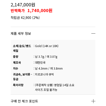
2,147,000원
1,740,000원
반짝특가
적립금
42,900
(2%)
제품 세부 정보
소재/순도/밴드
:
Gold (14K or 18K)
재질
중량
:
남 3.7g / 여 3.07g
제조국
:
대한민국
치수
:
남 4.3mm / 여 3.8mm
귀금속, 보석류 -
:
지르코니아 큐빅
등급
특이사항
:
(주문제작 상품) 영업일 14일 소요
사이즈 조절 불가능
구매 전 체크 포인트