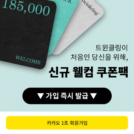
다.
현금 환급 보상 외 무리한 요구는 정중히 사양합니다.
< 환급 계산법 >
표준 중량 x 0.9 - 실 중량 = 환급 중량
환급 중량 x 시세 ÷ 3.75 = 환급 금액
< 10K >
표준 고시 중량은 14K 기준의 중량입니다. 10K 제작 시에
중량 표본이 적어서 예상하기 어렵습니다.
10K는 10% 오차 범위보다 낮아도 보상 제외합니다.
< 실버 >
실버는 보증서에 중량이 표기되지 않습니다.
고객센터
카카오상담
평일(월-금)
11:00 ~ 19:30
전화 문의량이 많을 경우,
주말(토-일)
전화 상담 불가
카카오톡으로 문의 주시면
점심시간
13:00 ~ 14:00
순차적으로 상담 드립니다.
구매하기
카카오상담
1899-3278
카카오
1초 회원가입
카톡상담
카테고리
홈
장바구니
MY