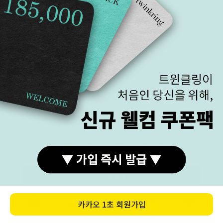
이로 인한 환불 및 교환은 불가능합니다. (A/S 요청 시 상
품 확인 후 진행됩니다.)
큐빅
큐빅 및 보석은 사용 기간과 상관없이 빠질 수 있습니다.
소비자 과실 등 어떠한 경우라도 큐빅이 빠진 경우 평생
무료 A/S 입니다.
(외부의 물리적인 충격이나 자극으로 인해 큐빅이 빠진 경
우는 유상 수리 항목에 해당됩니다.)
상품 이미지는 고객님의 이해를 돕기 위해 실제 크기보다
확대되었습니다.
정확한 치수는 상품 정보를 확인해 주세요.
모든 상품은 세공 마지막 단계에서 광작업이 필수로 진행
됩니다.
광작업 후 큐빅 스톤에 광약이 제대로 안빠지는 경우가 있
을 수 있습니다.
구매하기
광약은 세척으로 쉽게 제거되며, 이는 하자로 인한 교환
및 환불 대상이 아닙니다.
카카오
1초 회원가입
카톡상담
카테고리
홈
장바구니
MY
화이트
아주 작은 확률로 화이트골드는 알레르기 반응을 일으킬