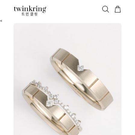
ALL
베스트
안쪽막음
가격대별
웨딩/다이아
가드링/반지
트윈클링
<