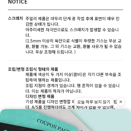
NOTICE
스크래치
주얼리 제품은 마무리 단계 광 작업 후에 표면이 매우 민
감한 상태가 됩니다.
아주미세한 자극만으로도 스크래치가 발생할 수 있습니
다.
(1.5mm 이상의 육안으로 식별이 뚜렷한 기스는 무상 교
환, 환불 가능. 그 외 기스는 교환, 환불 사유가 될 수 없습
니다. 무상 조정해 드립니다. )
조립/변형
조립식 형태의 제품
제품에 색상이 두 가지 이상(콤비)은 각기 다른 부속을 조
립하여 땜하는 제품입니다.
조립 지점의 경계가 있습니다. 땜 흔적이 있을 수 있습니
다. 이는 제품의 하자가 아닙니다.
디자인 변형 제품
기성 제품을 디자인 변형할 때 최대한 완벽하게 제작됩니
오늘 하루 보지 않기
다. A/S를 진행하더라도 크게 차이가 없을 수 있으며,
기술적으로 불가능할 수도 있습니다. 귀금속 특성상 수작
업으로 인해 마감, 큐빅 세팅(간격, 깊이 등), 좌우 대칭 등
약간의 오차가 생길 수 있습니다. 사이즈로 인해 조립 또
는 형태 부분이 완벽하지 않을 수 있습니다.