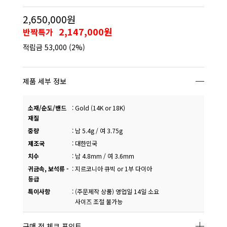
2,650,000원
2,147,000원
반짝특가
적립금
53,000
(2%)
제품 세부 정보
소재/순도/밴드
:
Gold (14K or 18K)
재질
중량
:
남 5.4g / 여 3.75g
제조국
:
대한민국
치수
:
남 4.8mm / 여 3.6mm
귀금속, 보석류 -
:
지르코니아 큐빅 or 1부 다이아
등급
특이사항
:
(주문제작 상품) 영업일 14일 소요
사이즈 조절 불가능
구매 전 체크 포인트