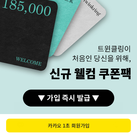
고객센터로 문의주세요.
NOTICE
스크래치
주얼리 제품은 마무리 단계 광 작업 후에 표면이 매우 민
감한 상태가 됩니다.
아주미세한 자극만으로도 스크래치가 발생할 수 있습니
다.
(1.5mm 이상의 육안으로 식별이 뚜렷한 기스는 무상 교
환, 환불 가능. 그 외 기스는 교환, 환불 사유가 될 수 없습
니다. 무상 조정해 드립니다. )
조립/변형
조립식 형태의 제품
제품에 색상이 두 가지 이상(콤비)은 각기 다른 부속을 조
구매하기
립하여 땜하는 제품입니다.
조립 지점의 경계가 있습니다. 땜 흔적이 있을 수 있습니
다. 이는 제품의 하자가 아닙니다.
카카오
1초 회원가입
디자인 변형 제품
기성 제품을 디자인 변형할 때 최대한 완벽하게 제작됩니
카톡상담
카테고리
홈
장바구니
MY
다. A/S를 진행하더라도 크게 차이가 없을 수 있으며,