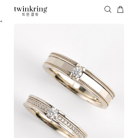
ALL
베스트
안쪽막음
가격대별
웨딩/다이아
가드링/반지
트윈클링
<