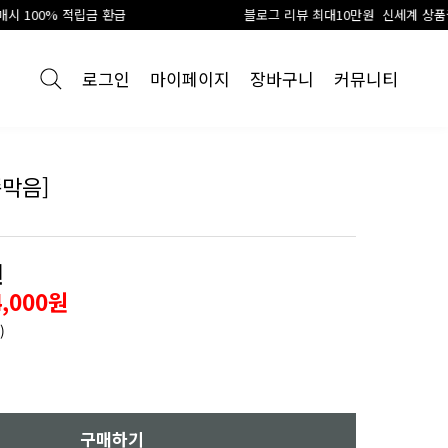
블로그 리뷰 최대10만원 신세계 상품권 지급
로그인
마이페이지
장바구니
커뮤니티
막음]
입
원
4,000원
)
구매하기