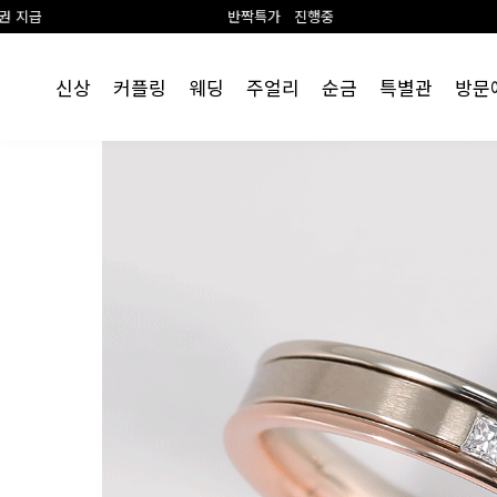
반짝특가 진행중
랩 다이아 1+
신상
커플링
웨딩
주얼리
순금
특별관
방문