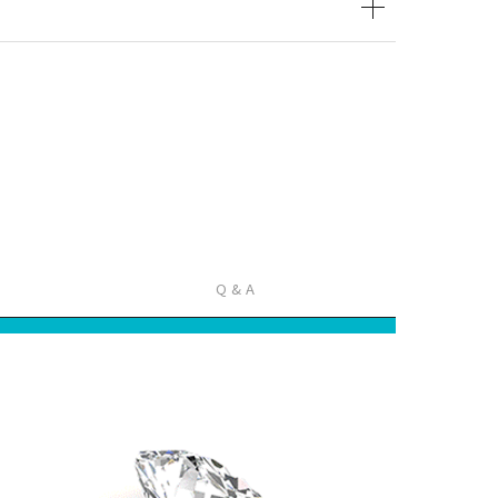
Q & A