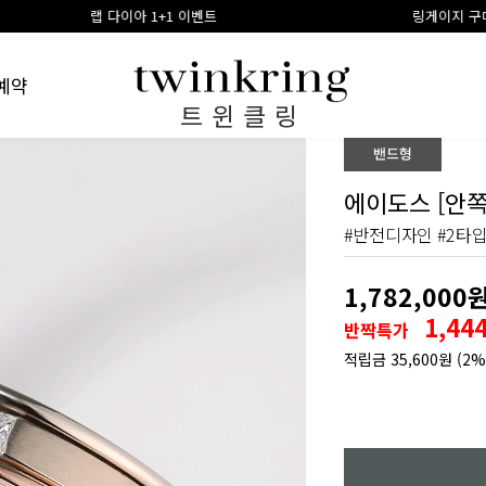
1 이벤트
링게이지 구매시 100% 적립금 환급
예약
트윈클링
에이도스 [안쪽
#반전디자인 #2타
1,782,000
1,44
반짝특가
적립금
35,600원
(2%