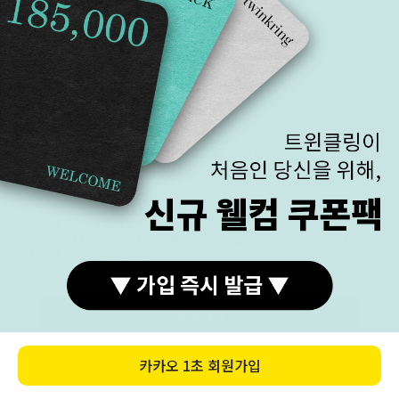
(제품 디자인마다 상이함)
상품 상호
OEM 생산, 다른 협력업체와의 제작 과정이 있습니다. 눈
각인
에 잘 띄지 않도록 생산한 업체의 상호 각인이 되는 경우
가 있습니다.
상호 각인으로 질 높은 사후 관리 및 편의를 제공할 수 있
습니다.
관리보단 각인 자체가 없기를 희망하신다면 배송 메시지
에 '상호 각인 x'라고 적어주세요.
금 시세 기
안녕하세요, 고객님.
준 가격 정
최근 금 시세의 변동이 커짐에 따라
아래와 같은 정책을
책 안내
안내해 드립니다.
· 제품 가격은 주문 시점의 금 시세를 기준으로 확정됩니
다.
구매하기
· 이후 금 시세가 하락하더라도 차액 환불은 불가하며, 상
승하더라도 추가 비용을 요청하지 않습니다.
카카오
1초 회원가입
앞으로도 안정적이고 신뢰할 수 있는 거래를 위해 최선을
카톡상담
카테고리
홈
장바구니
MY
다하겠습니다. 감사합니다.