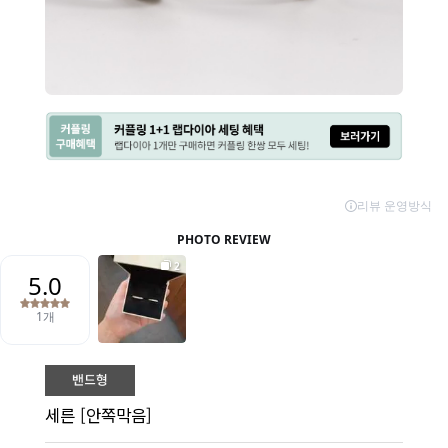
세른 [안쪽막음]