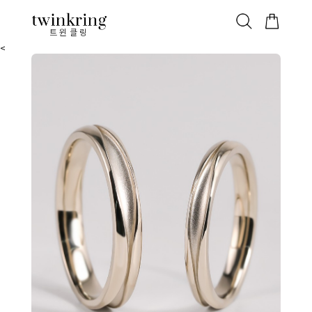
ALL
베스트
안쪽막음
가격대별
웨딩/다이아
가드링/반지
트윈클링
<