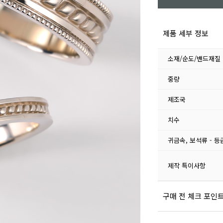
제품 세부 정보
소재/순도/밴드재질
중량
제조국
치수
귀금속, 보석류 - 등
제작 특이사항
구매 전 체크 포인