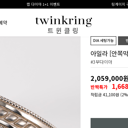
1 이벤트
링게이지 구매시 100% 적립금 환급
예약
트윈클링
아일라 [안쪽막
#3부다이아
2,059,000
1,66
반짝특가
적립금
41,100원
(2%