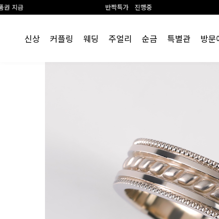
반짝특가 진행중
랩 다이아 1+
신상
커플링
웨딩
주얼리
순금
특별관
방문