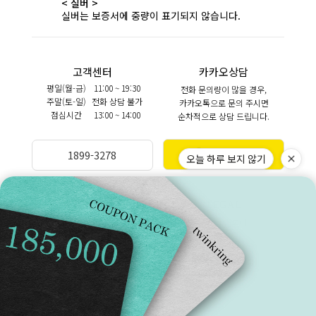
< 실버 >
실버는 보증서에 중량이 표기되지 않습니다.
고객센터
카카오상담
평일(월-금)
11:00 ~ 19:30
전화 문의량이 많을 경우,
주말(토-일)
전화 상담 불가
카카오톡으로 문의 주시면
점심시간
13:00 ~ 14:00
순차적으로 상담 드립니다.
카카오상담
1899-3278
오늘 하루 보지 않기
BANKINFO
LEGAL
예금주 (주)트윈클링
브랜드스토리
국민 270901-04-208303
이용약관
이용안내
개인정보처리방침