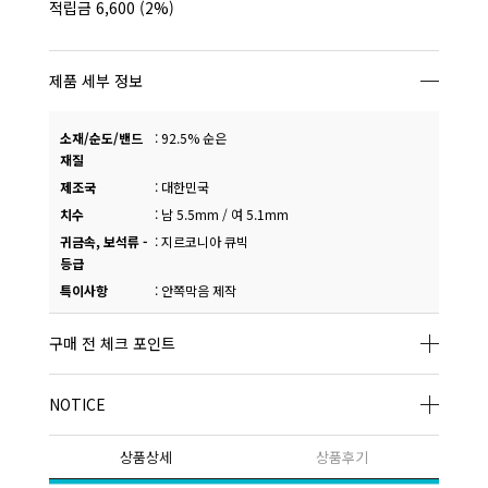
적립금
6,600
(2%)
제품 세부 정보
소재/순도/밴드
:
92.5% 순은
재질
제조국
:
대한민국
치수
:
남 5.5mm / 여 5.1mm
귀금속, 보석류 -
:
지르코니아 큐빅
등급
특이사항
:
안쪽막음 제작
구매 전 체크 포인트
NOTICE
상품상세
상품후기