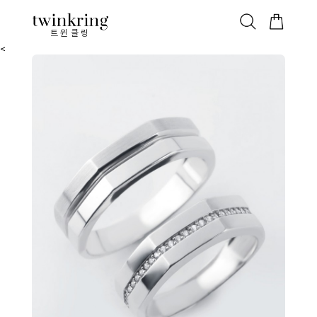
ALL
베스트
안쪽막음
가격대별
웨딩/다이아
가드링/반지
트윈클링
<