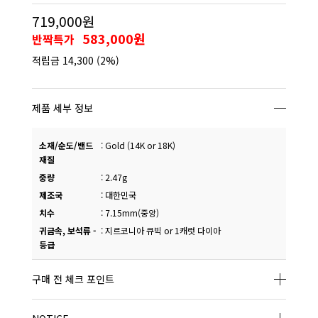
719,000원
583,000원
반짝특가
적립금
14,300
(2%)
제품 세부 정보
소재/순도/밴드
:
Gold (14K or 18K)
재질
중량
:
2.47g
제조국
:
대한민국
치수
:
7.15mm(중앙)
귀금속, 보석류 -
:
지르코니아 큐빅 or 1캐럿 다이아
등급
구매 전 체크 포인트