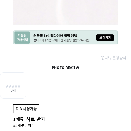
1캐럿 하트 반지
#1캐럿다이아