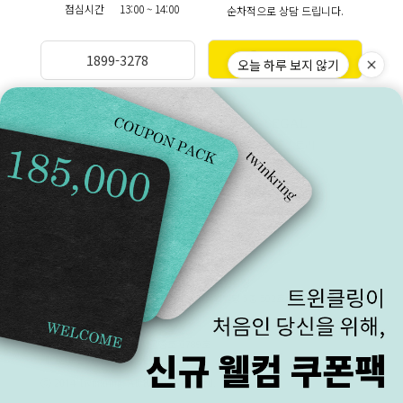
점심시간
13:00 ~ 14:00
순차적으로 상담 드립니다.
카카오상담
1899-3278
오늘 하루 보지 않기
BANKINFO
LEGAL
예금주 (주)트윈클링
브랜드스토리
국민 270901-04-208303
이용약관
이용안내
개인정보처리방침
COMPANY (주)트윈클링 대표 김진우, 김기애
매장주소 : 서울 종로구 돈화문로 33-1 2층 트윈클링
주소 :서울특별시 종로구 수표로26길 28 동의빌딩 5층 502호/방문불가
사업자등록번호 : 184-87-00371
FAX : 02)762-0111
통신판매업신고 제2017-서울종로-0789호
개인정보관리책임자 김승한
ⓒ 2014 Twinkring. All Rights Reserved.