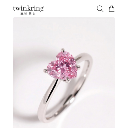
ALL
베스트
안쪽막음
가격대별
웨딩/다이아
가드링/반지
트윈클링