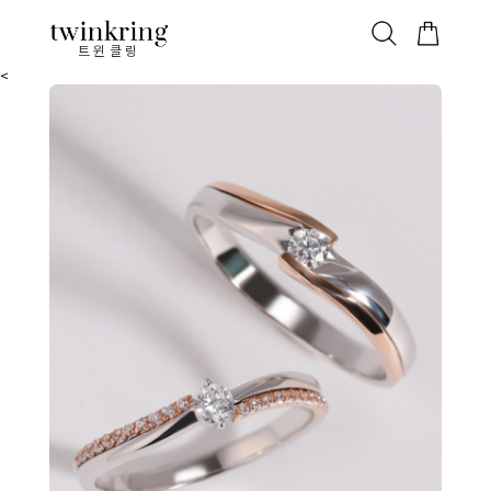
ALL
베스트
안쪽막음
가격대별
웨딩/다이아
가드링/반지
트윈클링
<