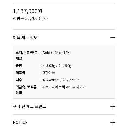
1,137,000원
적립금
22,700
(2%)
제품 세부 정보
소재/순도/밴드
:
Gold (14K or 18K)
재질
중량
:
남 3.03g / 여 1.94g
제조국
:
대한민국
치수
:
남 4.45mm / 여 2.65mm
귀금속, 보석류 -
:
지르코니아 큐빅 or 1부 다이아
등급
구매 전 체크 포인트
NOTICE