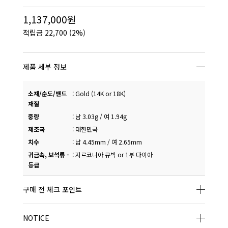
1,137,000원
적립금
22,700
(2%)
제품 세부 정보
소재/순도/밴드
:
Gold (14K or 18K)
재질
중량
:
남 3.03g / 여 1.94g
제조국
:
대한민국
치수
:
남 4.45mm / 여 2.65mm
귀금속, 보석류 -
:
지르코니아 큐빅 or 1부 다이아
등급
구매 전 체크 포인트
NOTICE