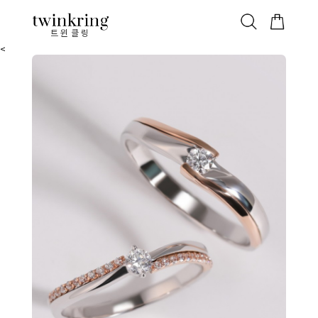
ALL
베스트
안쪽막음
가격대별
웨딩/다이아
가드링/반지
트윈클링
<