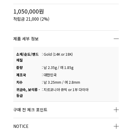
1,050,000원
적립금
21,000
(2%)
제품 세부 정보
소재/순도/밴드
:
Gold (14K or 18K)
재질
중량
:
남 2.35g / 여 1.85g
제조국
:
대한민국
치수
:
남 3.25mm / 여 2.8mm
귀금속, 보석류 -
:
지르코니아 큐빅 or 1부 다이아
등급
구매 전 체크 포인트
NOTICE