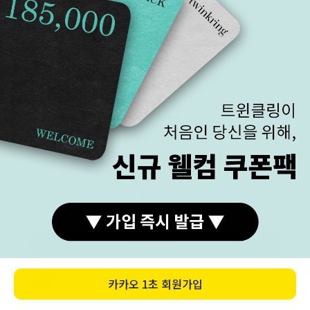
· 아래 8단계의 명암 구분이 명확하게 되어야 보다 정확한
밝기로 상품을 확인 하실 수 있습니다.
저작권
본 홈페이지 내의 모든 이미지, 문구, 콘텐츠 등에 대한 권
보호
리를 트윈클링에 있으며,
저작권 및 디자인 보호법에 의거하여 허가 없이 무단 사용
및 도용 훼손 등을 금지합니다.
위반할 경우 사전 경고 없이 관계 법률에 따라 법적 책임
을 받을 수 있음을 고지합니다.
이니셜
커플링 구매 시 무료로 제공되는 서비스 입니다.
각인 서비
커플링이 아닌 다른 품목으로 구매를 하고 각인을 희망하
스
는 경우 추가비용이 발생됩니다.
각인서비스 이용할 경우 고객센터를 통하여 말씀해 주세
요.
구매하기
이니셜 각인은 서비스로 진행됩니다. 자체 작업이 아닌 외
주 작업으로 진행됩니다.
각인의 누락, 오각인 등 각인 관련 일체 제품의 하자, 계약
카톡상담
카테고리
홈
장바구니
MY
사항의 위반으로 인정하지 않습니다.