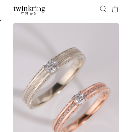
ALL
베스트
안쪽막음
가격대별
웨딩/다이아
가드링/반지
트윈클링
<