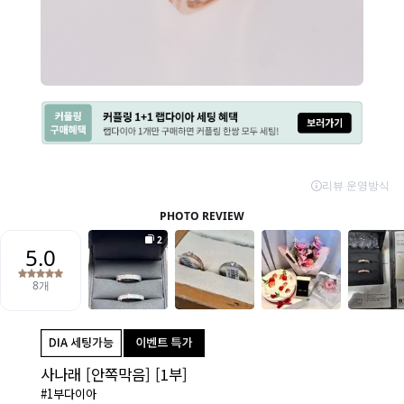
사나래 [안쪽막음] [1부]
#1부다이아