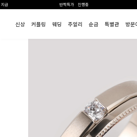
반짝특가 진행중
랩 다이아
신상
커플링
웨딩
주얼리
순금
특별관
방문