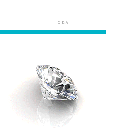
Q & A