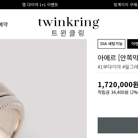
 1+1 이벤트
링게이지 구매시 100% 적립금 환급
예약
트윈클링
아에르 [안쪽막
#1부다이아 #밀그
1,720,000
적립금
34,400원
(2%