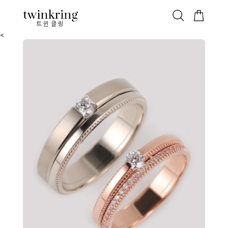
ALL
베스트
안쪽막음
가격대별
웨딩/다이아
가드링/반지
트윈클링
<