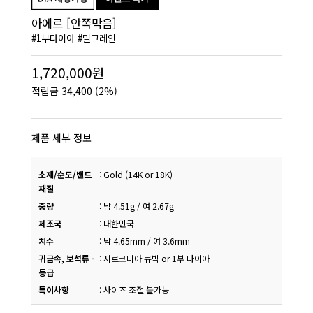
아에르 [안쪽막음]
#1부다이아 #밀그레인
1,720,000원
적립금
34,400
(2%)
제품 세부 정보
소재/순도/밴드
:
Gold (14K or 18K)
재질
중량
:
남 4.51g / 여 2.67g
제조국
:
대한민국
치수
:
남 4.65mm / 여 3.6mm
귀금속, 보석류 -
:
지르코니아 큐빅 or 1부 다이아
등급
특이사항
:
사이즈 조절 불가능