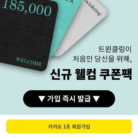
니다.)
· 구매자의 요청에 따라 다이아몬드, 원석, 진주 등 보석을
주문 제작한 경우
택배 A/S
택배로 A/S를 보내실 경우 왕복 택배비는 고객님 부담입
접수
니다.
주문 상품 발송 시 A/S 신청서를 같이 동봉하여 발송해 드
립니다.
A/S 신청서에 기재되어 있는 내용을 참고하여 해당 금액
과 함께 동봉해서 보내주시면 됩니다.
*100만 원 이상 고가 상품인 경우, 보험 가입 후 보내주시
는 게 안전합니다.
주의사항
금 상품의 특성상 무른 성질을 가지고 있습니다.
찌그러짐, 끊어짐 등 변형이 발생할 수 있으므로 충격에
유의하여 사용해 주세요.
구매하기
이러한 변경은 기간과 횟수에 상관없이 무상으로 A/S가
가능합니다.(왕복 택배비 본인 부담)
*화이트 골드는 제작 후 마무리 단계에 도금이 들어가게
카카오
1초 회원가입
됩니다.
카톡상담
카테고리
홈
장바구니
MY
착용자의 관리에 따라 도금이 벗겨질 수 있으며 추가 도금