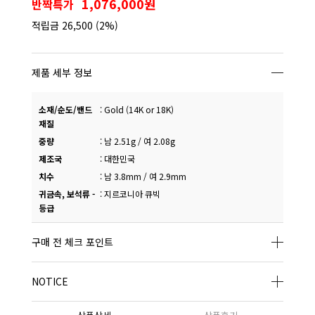
1,076,000원
반짝특가
적립금
26,500
(2%)
제품 세부 정보
소재/순도/밴드
:
Gold (14K or 18K)
재질
중량
:
남 2.51g / 여 2.08g
제조국
:
대한민국
치수
:
남 3.8mm / 여 2.9mm
귀금속, 보석류 -
:
지르코니아 큐빅
등급
구매 전 체크 포인트
NOTICE