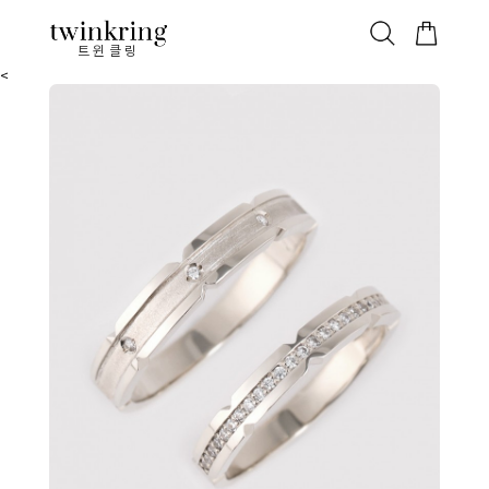
ALL
베스트
안쪽막음
가격대별
웨딩/다이아
가드링/반지
트윈클링
<