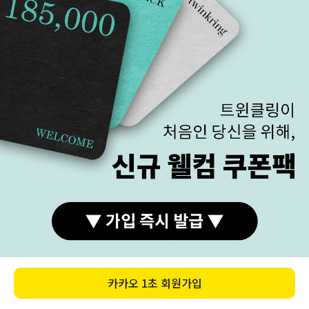
교환/반품
교환 / 반품
· 상품 수령 후 7일 이내 반품 및 교환 가능
· 상품의 하자가 있는 경우 반품 및 교환 가능
· 결제 완료 후 주문 취소는 영업일 기준 오후 3시 전까지
만 가능
반품/교환 불가한 사유
· 상품 수령일부터 7일 이상 지난 경우
· 구매자 책임으로 상품의 멸시 또는 훼손된 경우
· 반지, 18k, 이니셜 각인, 특수한 사이즈의 팔찌 / 발찌 /
목걸이 등 구매자만을 위한 상품을 주문 제작한 경우.
(당일/익일 출고 상품을 제외한 모든 상품은 주문 제작입
니다.)
· 구매자의 요청에 따라 다이아몬드, 원석, 진주 등 보석을
주문 제작한 경우
구매하기
택배 A/S
택배로 A/S를 보내실 경우 왕복 택배비는 고객님 부담입
접수
니다.
주문 상품 발송 시 A/S 신청서를 같이 동봉하여 발송해 드
카카오
1초 회원가입
립니다.
카톡상담
카테고리
홈
장바구니
MY
A/S 신청서에 기재되어 있는 내용을 참고하여 해당 금액