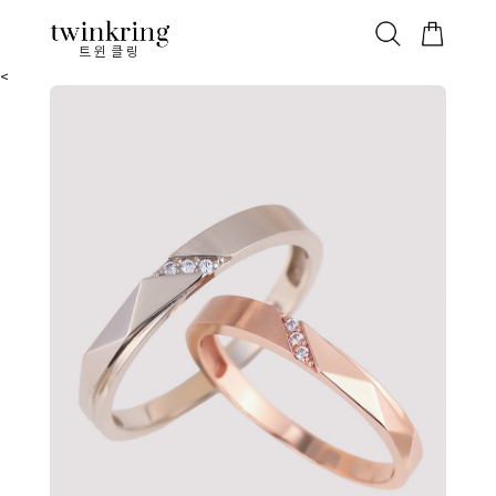
ALL
베스트
안쪽막음
가격대별
웨딩/다이아
가드링/반지
트윈클링
<