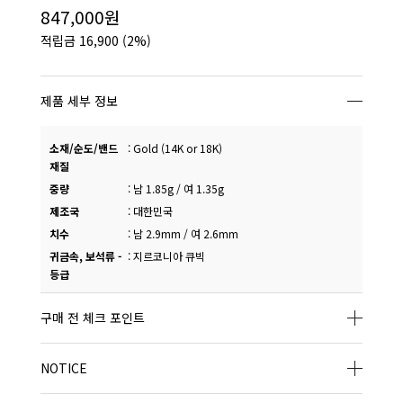
847,000원
적립금
16,900
(2%)
제품 세부 정보
소재/순도/밴드
:
Gold (14K or 18K)
재질
중량
:
남 1.85g / 여 1.35g
제조국
:
대한민국
치수
:
남 2.9mm / 여 2.6mm
귀금속, 보석류 -
:
지르코니아 큐빅
등급
구매 전 체크 포인트
NOTICE