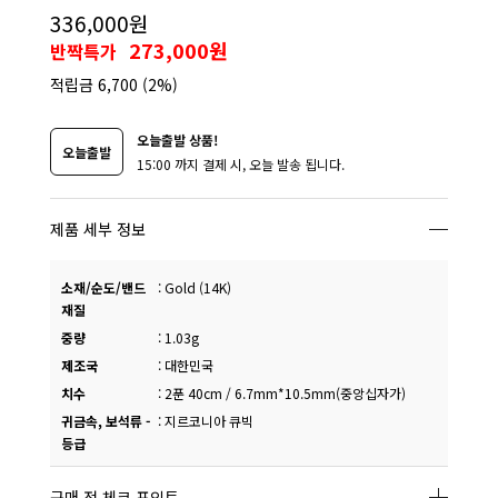
336,000원
273,000원
반짝특가
적립금
6,700
(2%)
오늘출발 상품!
오늘출발
15:00 까지 결제 시, 오늘 발송 됩니다.
제품 세부 정보
소재/순도/밴드
:
Gold (14K)
재질
중량
:
1.03g
제조국
:
대한민국
치수
:
2푼 40cm / 6.7mm*10.5mm(중앙십자가)
귀금속, 보석류 -
:
지르코니아 큐빅
등급
구매 전 체크 포인트