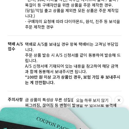
목걸이 등 구매자만을 위한 상품을 주문 제작한 경우.
(당일/익일 출고 상품을 제외한 모든 상품은 주문 제작입
니다.)
· 구매자의 요청에 따라 다이아몬드, 원석, 진주 등 보석을
주문 제작한 경우
택배 A/S
택배로 A/S를 보내실 경우 왕복 택배비는 고객님 부담입
접수
니다.
주문 상품 발송 시 A/S 신청서를 같이 동봉하여 발송해 드
립니다.
A/S 신청서에 기재되어 있는 내용을 참고하여 해당 금액
과 함께 동봉해서 보내주시면 됩니다.
*100만 원 이상 고가 상품인 경우, 보험 가입 후 보내주시
는 게 안전합니다.
주의사항
금 상품의 특성상 무른 성질을 가지고 있습니다.
오늘 하루 보지 않기
찌그러짐, 끊어짐 등 변형이 발생할 수 있으므로 충격에
유의하여 사용해 주세요.
이러한 변경은 기간과 횟수에 상관없이 무상으로 A/S가
가능합니다.(왕복 택배비 본인 부담)
*화이트 골드는 제작 후 마무리 단계에 도금이 들어가게