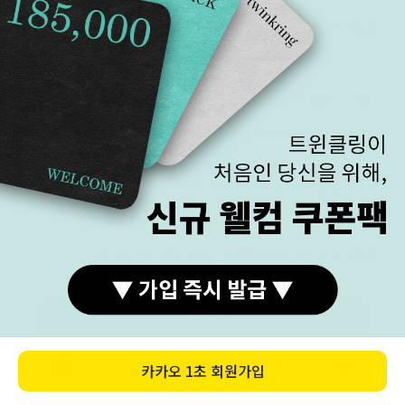
됩니다.
착용자의 관리에 따라 도금이 벗겨질 수 있으며 추가 도금
작업이 가능합니다.(추가 요금 발생)
모니터
· 모니터 해상도에 따라 실제 색상과 차이가 있을 수 있습
해상도
니다.
(제품의 이미지는 자연광, 촬영 조명등에 의해 제품 색상
이 다르게 보일 수 있습니다)
· 로즈 골드 색상의 경우 금속 배합 과정이 수작업으로 이
루어지기 때문에 미세한 톤의 차이가 있을 수 있습니다.
· 주얼리의 특성상 세팅된 원석의 모양, 크기, 컬러가 다를
수 있습니다.
· 아래 8단계의 명암 구분이 명확하게 되어야 보다 정확한
밝기로 상품을 확인 하실 수 있습니다.
구매하기
저작권
본 홈페이지 내의 모든 이미지, 문구, 콘텐츠 등에 대한 권
보호
리를 트윈클링에 있으며,
카카오
1초 회원가입
저작권 및 디자인 보호법에 의거하여 허가 없이 무단 사용
카톡상담
카테고리
홈
장바구니
MY
및 도용 훼손 등을 금지합니다.