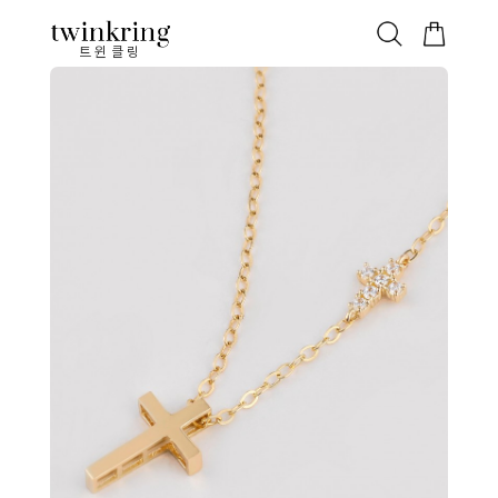
ALL
베스트
안쪽막음
가격대별
웨딩/다이아
가드링/반지
트윈클링