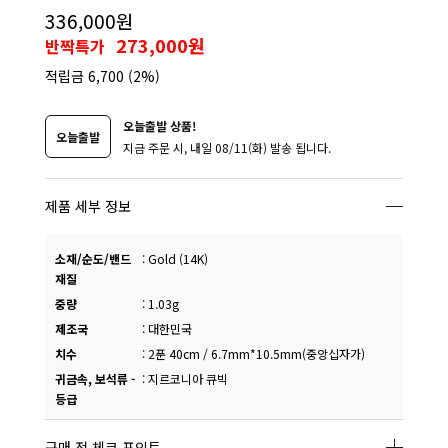
336,000원
273,000원
반짝특가
적립금
6,700
(2%)
오늘출발 상품!
오늘출발
지금 주문 시, 내일 08/11(화) 발송 됩니다.
제품 세부 정보
소재/순도/밴드
:
Gold (14K)
재질
중량
:
1.03g
제조국
:
대한민국
치수
:
2푼 40cm / 6.7mm*10.5mm(중앙십자가)
귀금속, 보석류 -
:
지르코니아 큐빅
등급
구매 전 체크 포인트