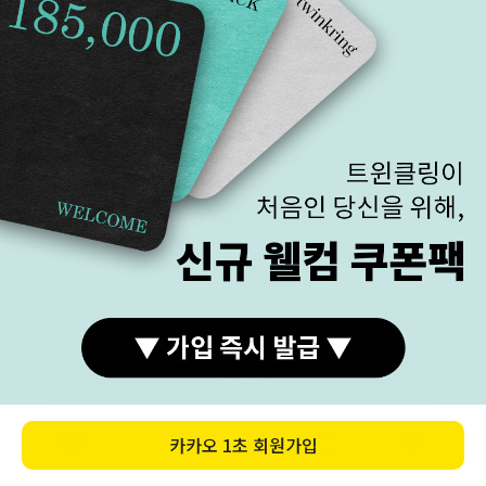
됩니다.
착용자의 관리에 따라 도금이 벗겨질 수 있으며 추가 도금
작업이 가능합니다.(추가 요금 발생)
모니터
· 모니터 해상도에 따라 실제 색상과 차이가 있을 수 있습
해상도
니다.
(제품의 이미지는 자연광, 촬영 조명등에 의해 제품 색상
이 다르게 보일 수 있습니다)
· 로즈 골드 색상의 경우 금속 배합 과정이 수작업으로 이
루어지기 때문에 미세한 톤의 차이가 있을 수 있습니다.
· 주얼리의 특성상 세팅된 원석의 모양, 크기, 컬러가 다를
수 있습니다.
· 아래 8단계의 명암 구분이 명확하게 되어야 보다 정확한
밝기로 상품을 확인 하실 수 있습니다.
구매하기
저작권
본 홈페이지 내의 모든 이미지, 문구, 콘텐츠 등에 대한 권
보호
리를 트윈클링에 있으며,
카카오
1초 회원가입
저작권 및 디자인 보호법에 의거하여 허가 없이 무단 사용
카톡상담
카테고리
홈
장바구니
MY
및 도용 훼손 등을 금지합니다.