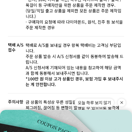
목걸이 등 구매자만을 위한 상품을 주문 제작한 경우.
(당일/익일 출고 상품을 제외한 모든 상품은 주문 제작입
니다.)
· 구매자의 요청에 따라 다이아몬드, 원석, 진주 등 보석을
주문 제작한 경우
택배 A/S
택배로 A/S를 보내실 경우 왕복 택배비는 고객님 부담입
접수
니다.
주문 상품 발송 시 A/S 신청서를 같이 동봉하여 발송해 드
립니다.
A/S 신청서에 기재되어 있는 내용을 참고하여 해당 금액
과 함께 동봉해서 보내주시면 됩니다.
*100만 원 이상 고가 상품인 경우, 보험 가입 후 보내주시
는 게 안전합니다.
주의사항
금 상품의 특성상 무른 성질을 가지고 있습니다.
오늘 하루 보지 않기
찌그러짐, 끊어짐 등 변형이 발생할 수 있으므로 충격에
유의하여 사용해 주세요.
이러한 변경은 기간과 횟수에 상관없이 무상으로 A/S가
가능합니다.(왕복 택배비 본인 부담)
*화이트 골드는 제작 후 마무리 단계에 도금이 들어가게