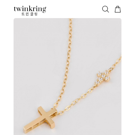
ALL
베스트
안쪽막음
가격대별
웨딩/다이아
가드링/반지
트윈클링