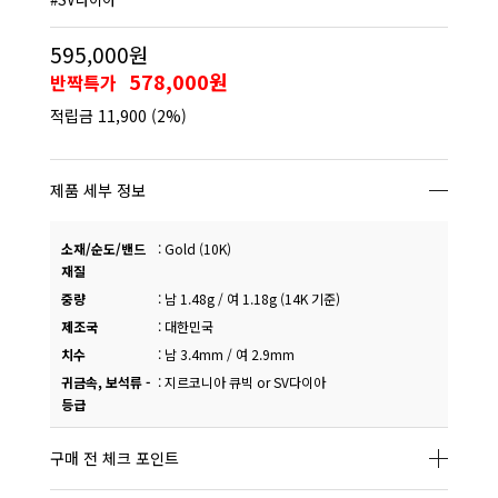
595,000원
578,000원
반짝특가
적립금
11,900
(2%)
제품 세부 정보
소재/순도/밴드
:
Gold (10K)
재질
중량
:
남 1.48g / 여 1.18g (14K 기준)
제조국
:
대한민국
치수
:
남 3.4mm / 여 2.9mm
귀금속, 보석류 -
:
지르코니아 큐빅 or SV다이아
등급
구매 전 체크 포인트