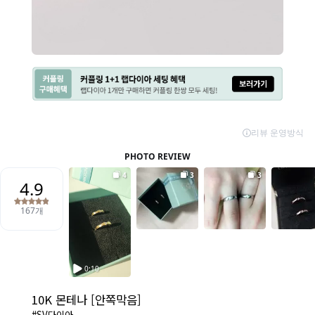
10K 몬테나 [안쪽막음]
#SV다이아