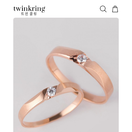
ALL
베스트
안쪽막음
가격대별
웨딩/다이아
가드링/반지
트윈클링