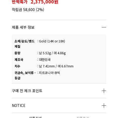
2,375,000원
반짝특가
적립금
58,600
(2%)
제품 세부 정보
소재/순도/밴드
:
Gold (14K or 18K)
재질
중량
:
남 5.52g / 여 4.86g
제조국
:
대한민국
치수
:
남 7.41mm / 여 6.67mm
귀금속, 보석류 -
:
지르코니아 큐빅
등급
구매 전 체크 포인트
NOTICE