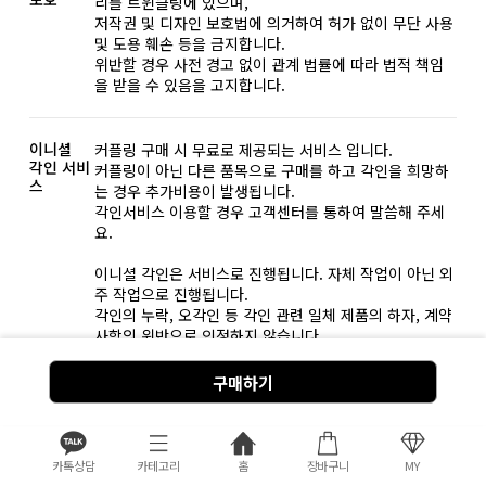
리를 트윈클링에 있으며,
저작권 및 디자인 보호법에 의거하여 허가 없이 무단 사용
및 도용 훼손 등을 금지합니다.
위반할 경우 사전 경고 없이 관계 법률에 따라 법적 책임
을 받을 수 있음을 고지합니다.
이니셜
커플링 구매 시 무료로 제공되는 서비스 입니다.
각인 서비
커플링이 아닌 다른 품목으로 구매를 하고 각인을 희망하
스
는 경우 추가비용이 발생됩니다.
각인서비스 이용할 경우 고객센터를 통하여 말씀해 주세
요.
이니셜 각인은 서비스로 진행됩니다. 자체 작업이 아닌 외
주 작업으로 진행됩니다.
각인의 누락, 오각인 등 각인 관련 일체 제품의 하자, 계약
사항의 위반으로 인정하지 않습니다.
모든 비용을 무상으로 조치해드리고 있습니다. 그외 무리
한 요구는 정중히 사양합니다.
구매하기
결제
비회원-네이버페이 결제 시 주문 불가 메시지가 뜨는 경우
카카오톡 플러스 친구로 문의 바랍니다.
카톡상담
카테고리
홈
장바구니
MY