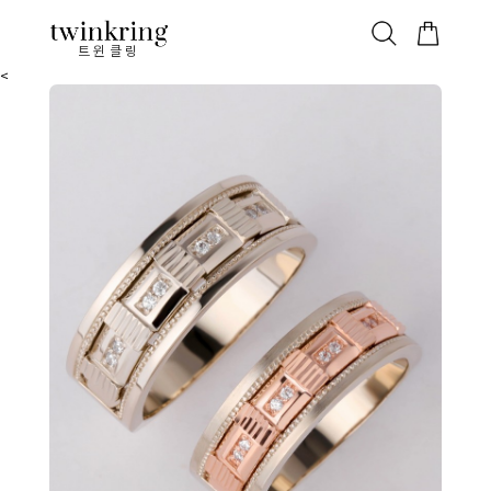
ALL
베스트
안쪽막음
가격대별
웨딩/다이아
가드링/반지
트윈클링
<