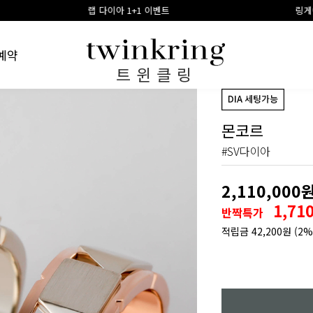
랩 다이아 1+1 이벤트
링게이지 구매시 100% 적
예약
트윈클링
몬코르
#SV다이아
2,110,000
1,71
반짝특가
적립금
42,200원
(2%