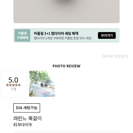
라린느 목걸이
#1부다이아