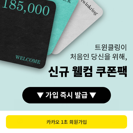
목걸이 등 구매자만을 위한 상품을 주문 제작한 경우.
(당일/익일 출고 상품을 제외한 모든 상품은 주문 제작입
니다.)
· 구매자의 요청에 따라 다이아몬드, 원석, 진주 등 보석을
주문 제작한 경우
택배 A/S
택배로 A/S를 보내실 경우 왕복 택배비는 고객님 부담입
접수
니다.
주문 상품 발송 시 A/S 신청서를 같이 동봉하여 발송해 드
립니다.
A/S 신청서에 기재되어 있는 내용을 참고하여 해당 금액
과 함께 동봉해서 보내주시면 됩니다.
*100만 원 이상 고가 상품인 경우, 보험 가입 후 보내주시
는 게 안전합니다.
주의사항
금 상품의 특성상 무른 성질을 가지고 있습니다.
구매하기
찌그러짐, 끊어짐 등 변형이 발생할 수 있으므로 충격에
유의하여 사용해 주세요.
이러한 변경은 기간과 횟수에 상관없이 무상으로 A/S가
카카오
1초 회원가입
가능합니다.(왕복 택배비 본인 부담)
카톡상담
카테고리
홈
장바구니
MY
*화이트 골드는 제작 후 마무리 단계에 도금이 들어가게