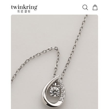
ALL
베스트
안쪽막음
가격대별
웨딩/다이아
가드링/반지
트윈클링