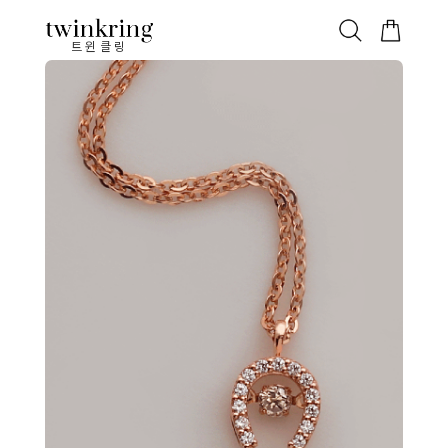
ALL
베스트
안쪽막음
가격대별
웨딩/다이아
가드링/반지
트윈클링