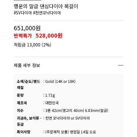
행운의 말굽 댄싱다이아 목걸이
#SV다이아 #천연꼬냑다이아
651,000원
528,000원
반짝특가
적립금
13,000
(2%)
제품 세부 정보
소재/순도/밴드
:
Gold (14K or 18K)
재질
중량
:
1.71g
제조국
:
대한민국
치수
:
3푼 42cm(영고리 40cm) 6.83mm(말굽)
귀금속, 보석류 -
:
천연 꼬냑다이아 or SV다이아
등급
특이사항
:
(주문제작 상품) 영업일 14일 소요