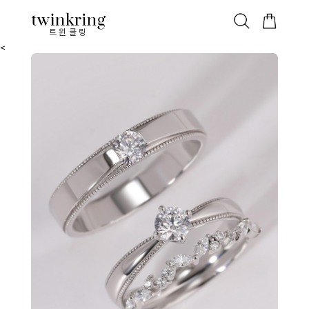
ALL
베스트
안쪽막음
가격대별
웨딩/다이아
가드링/반지
트윈클링
<