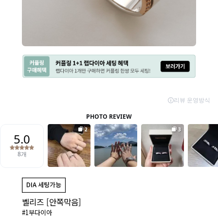
벨리즈 [안쪽막음]
#1부다이아