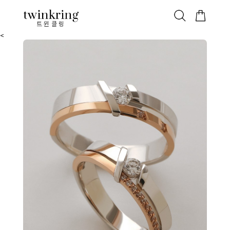
ALL
베스트
안쪽막음
가격대별
웨딩/다이아
가드링/반지
트윈클링
<