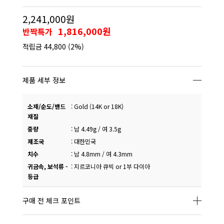
2,241,000원
1,816,000원
반짝특가
적립금
44,800
(2%)
제품 세부 정보
소재/순도/밴드
:
Gold (14K or 18K)
재질
중량
:
남 4.49g / 여 3.5g
제조국
:
대한민국
치수
:
남 4.8mm / 여 4.3mm
귀금속, 보석류 -
:
지르코니아 큐빅 or 1부 다이아
등급
구매 전 체크 포인트