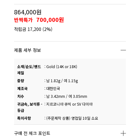
864,000원
700,000원
반짝특가
적립금
17,200
(2%)
제품 세부 정보
소재/순도/밴드
:
Gold (14K or 18K)
재질
중량
:
남 1.82g / 여 1.15g
제조국
:
대한민국
치수
:
남 3.42mm / 여 3.05mm
귀금속, 보석류 -
:
지르코니아 큐빅 or SV 다이아
등급
특이사항
:
(주문제작 상품) 영업일 10일 소요
구매 전 체크 포인트