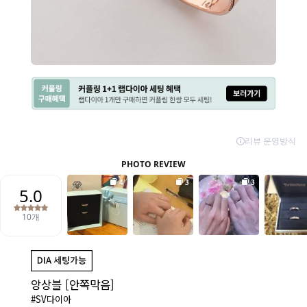
앙상블 [안쪽막음]
#SV다이아