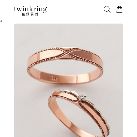
ALL
베스트
안쪽막음
가격대별
웨딩/다이아
가드링/반지
트윈클링
<