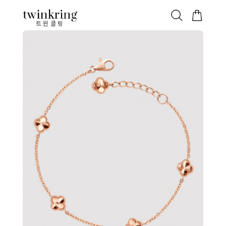
ALL
베스트
안쪽막음
가격대별
웨딩/다이아
가드링/반지
트윈클링