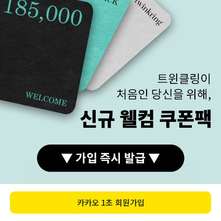
구매전 체크 포인트
제작/배송
주문 제작 기간은 주말 및 공휴일 제외 5~15일 소요 (제품
별 상이)
꼭 필요한 날짜가 있으신 분은 구매 전 문의주세요
· 발송 후 휴일 제외 1~2일 소요 (택배사 : 우체국)
· 매장 방문 수령 가능, 퀵서비스 가능 (고객센터로 신청)
· 영업일 오후 3시 전 결제는 당일 제작, 이후 결제는 익일
제작
· 급하게 필요한 경우 고객센터 사전요청 및 협의. 최대한
맞춰보겠습니다.
구매하기
교환/반품
교환 / 반품
· 상품 수령 후 7일 이내 반품 및 교환 가능
· 상품의 하자가 있는 경우 반품 및 교환 가능
· 결제 완료 후 주문 취소는 영업일 기준 오후 3시 전까지
만 가능
카톡상담
카테고리
홈
장바구니
MY