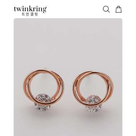
ALL
베스트
안쪽막음
가격대별
웨딩/다이아
가드링/반지
트윈클링