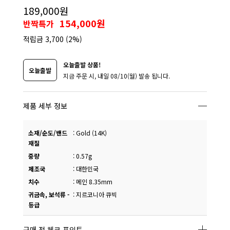
189,000원
154,000원
반짝특가
적립금
3,700
(2%)
오늘출발 상품!
오늘출발
지금 주문 시, 내일 08/10(월) 발송 됩니다.
제품 세부 정보
소재/순도/밴드
:
Gold (14K)
재질
중량
:
0.57g
제조국
:
대한민국
치수
:
메인 8.35mm
귀금속, 보석류 -
:
지르코니아 큐빅
등급
구매 전 체크 포인트