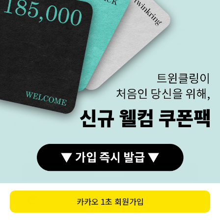
될 수 있습니다.
할인은 '결제 완료 시점'의 쿠폰을 기준으로 합니다.
구매 완료 후, 새롭게 시작되는 이벤트의 할인율 변동(인
상/인하)에 따른 차액 환불이나 추가 요금 청구는 절대 불
가합니다.
쿠폰은 발급 후 24시간 동안 사용 가능하며 이벤트 종료전
까지 무제한 재발급이 가능합니다. 추가 쿠폰사용 문의는
고객센터로 문의주세요.
NOTICE
스크래치
주얼리 제품은 마무리 단계 광 작업 후에 표면이 매우 민
감한 상태가 됩니다.
구매하기
아주미세한 자극만으로도 스크래치가 발생할 수 있습니
다.
(1.5mm 이상의 육안으로 식별이 뚜렷한 기스는 무상 교
카카오
1초 회원가입
환, 환불 가능. 그 외 기스는 교환, 환불 사유가 될 수 없습
니다. 무상 조정해 드립니다. )
카톡상담
카테고리
홈
장바구니
MY