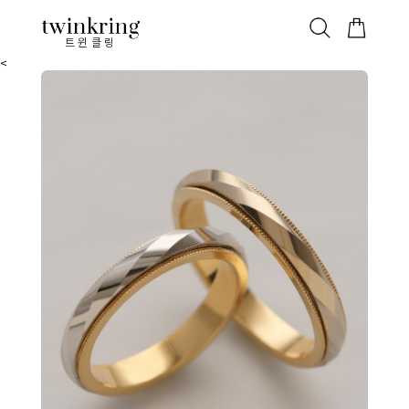
ALL
베스트
안쪽막음
가격대별
웨딩/다이아
가드링/반지
트윈클링
<