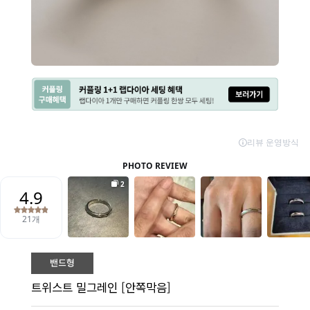
트위스트 밀그레인 [안쪽막음]