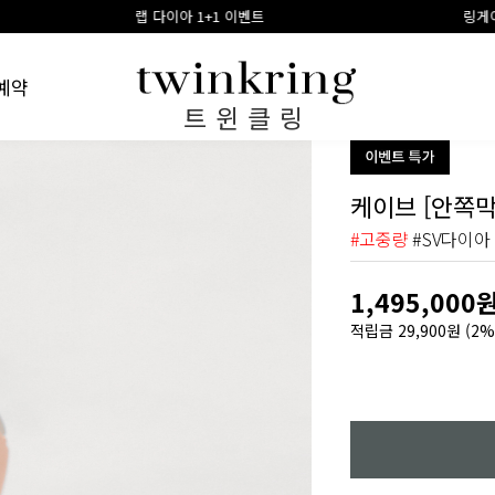
랩 다이아 1+1 이벤트
링게이지 구매시 100% 적
예약
트윈클링
케이브 [안쪽막
#고중량
#SV다이아
1,495,000
적립금
29,900원
(2%