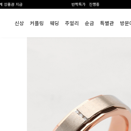
반짝특가 진행중
신상
커플링
웨딩
주얼리
순금
특별관
방문