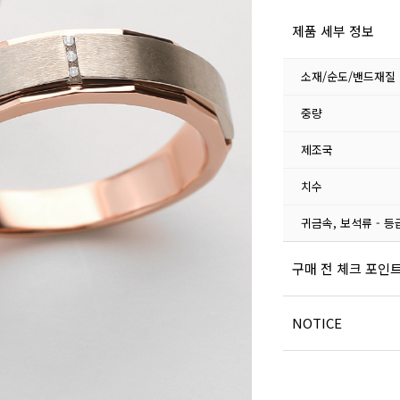
제품 세부 정보
소재/순도/밴드재질
중량
제조국
치수
귀금속, 보석류 - 등
구매 전 체크 포인
NOTICE