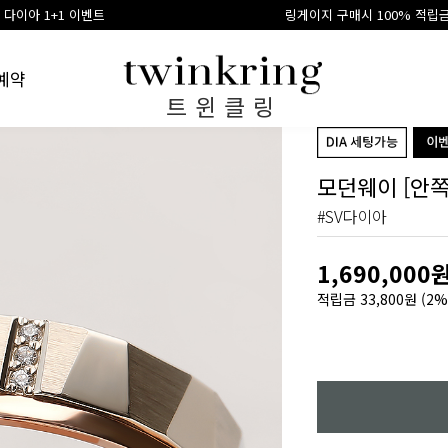
트
링게이지 구매시 100% 적립금 환급
예약
트윈클링
모던웨이 [안쪽
#SV다이아
1,690,000
적립금
33,800원
(2%