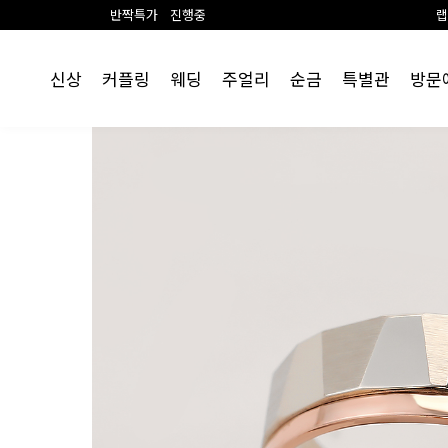
반짝특가 진행중
랩 다이아 1+1 이벤
신상
커플링
웨딩
주얼리
순금
특별관
방문