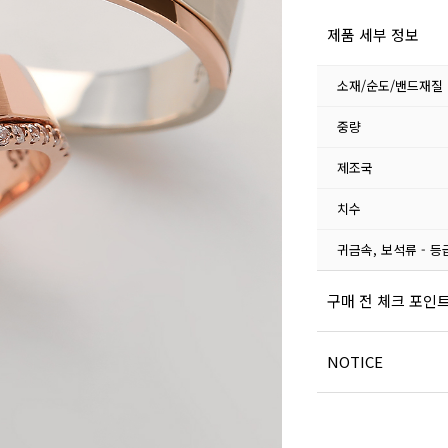
제품 세부 정보
소재/순도/밴드재질
중량
제조국
치수
귀금속, 보석류 - 등
구매 전 체크 포인
NOTICE