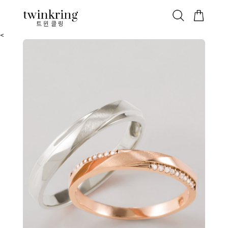
ALL
베스트
안쪽막음
가격대별
웨딩/다이아
가드링/반지
트윈클링
<