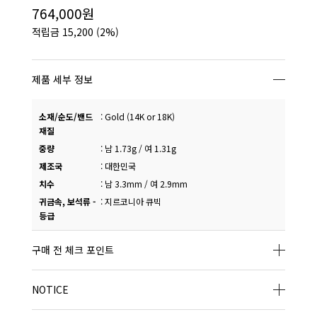
764,000원
적립금
15,200
(2%)
제품 세부 정보
소재/순도/밴드
:
Gold (14K or 18K)
재질
중량
:
남 1.73g / 여 1.31g
제조국
:
대한민국
치수
:
남 3.3mm / 여 2.9mm
귀금속, 보석류 -
:
지르코니아 큐빅
등급
구매 전 체크 포인트
NOTICE