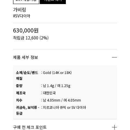
가비링
#SV다이아
630,000원
적립금
12,600
(2%)
제품 세부 정보
소재/순도/밴드
:
Gold (14K or 18K)
재질
중량
:
남 1.4g / 여 1.25g
제조국
:
대한민국
치수
:
남 4.05mm / 여 4.05mm
귀금속, 보석류 -
:
지르코니아 큐빅 or SV 다이아
등급
구매 전 체크 포인트