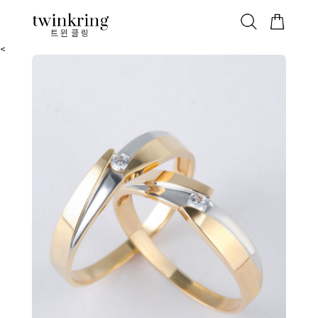
ALL
베스트
안쪽막음
가격대별
웨딩/다이아
가드링/반지
트윈클링
<