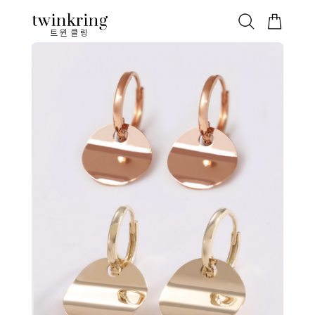
ALL
베스트
안쪽막음
가격대별
웨딩/다이아
가드링/반지
트윈클링