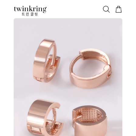
ALL
베스트
안쪽막음
가격대별
웨딩/다이아
가드링/반지
트윈클링