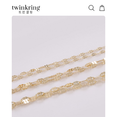
ALL
베스트
안쪽막음
가격대별
웨딩/다이아
가드링/반지
트윈클링