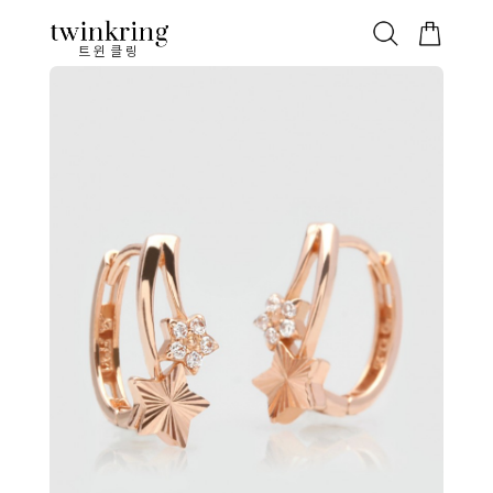
ALL
베스트
안쪽막음
가격대별
웨딩/다이아
가드링/반지
트윈클링