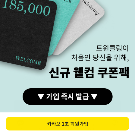
고객센터
카카오상담
평일(월-금)
11:00 ~ 19:30
전화 문의량이 많을 경우,
주말(토-일)
전화 상담 불가
카카오톡으로 문의 주시면
점심시간
13:00 ~ 14:00
순차적으로 상담 드립니다.
카카오상담
1899-3278
BANKINFO
LEGAL
예금주 (주)트윈클링
브랜드스토리
국민 270901-04-208303
이용약관
이용안내
개인정보처리방침
구매하기
COMPANY (주)트윈클링 대표 김진우, 김기애
매장주소 : 서울 종로구 돈화문로 33-1 2층 트윈클링
카카오
1초 회원가입
주소 :서울특별시 종로구 수표로26길 28 동의빌딩 5층 502호/방문불가
사업자등록번호 : 184-87-00371
카톡상담
카테고리
홈
장바구니
MY
FAX : 02)762-0111