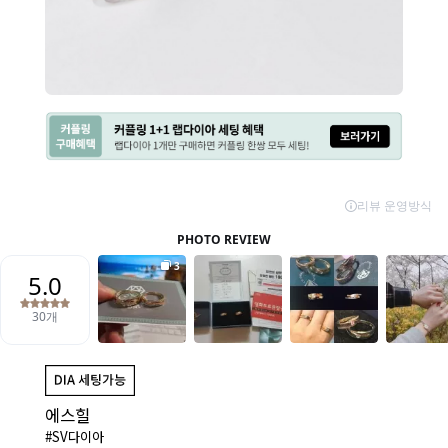
에스힐
#SV다이아