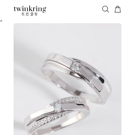
ALL
베스트
안쪽막음
가격대별
웨딩/다이아
가드링/반지
트윈클링
<