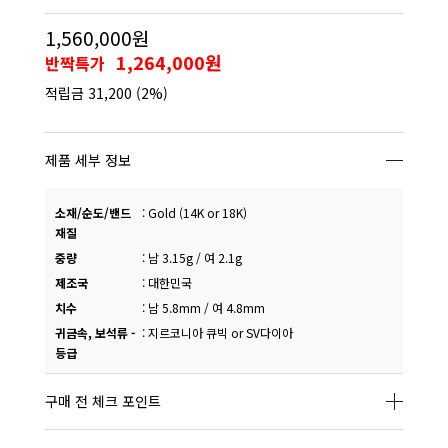
1,560,000원
1,264,000원
반짝특가
적립금
31,200
(2%)
제품 세부 정보
소재/순도/밴드
:
Gold (14K or 18K)
재질
중량
:
남 3.15g / 여 2.1g
제조국
:
대한민국
치수
:
남 5.8mm / 여 4.8mm
귀금속, 보석류 -
:
지르코니아 큐빅 or SV다이아
등급
구매 전 체크 포인트