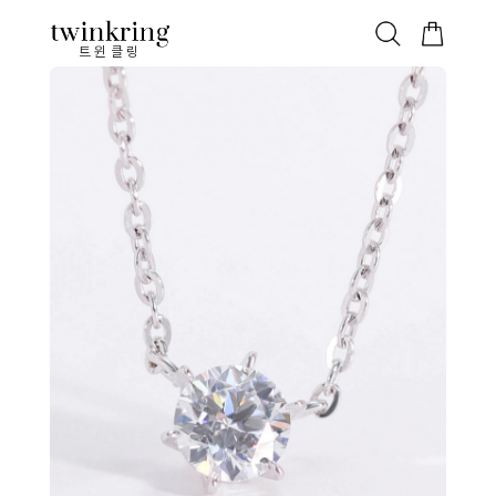
ALL
베스트
안쪽막음
가격대별
웨딩/다이아
가드링/반지
트윈클링