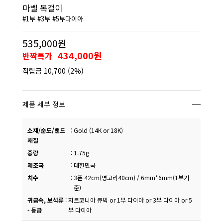
마벨 목걸이
#1부 #3부 #5부다이아
535,000원
434,000원
반짝특가
적립금
10,700
(2%)
제품 세부 정보
소재/순도/밴드
:
Gold (14K or 18K)
재질
중량
:
1.75g
제조국
:
대한민국
치수
:
3푼 42cm(영고리40cm) / 6mm*6mm(1부기
준)
귀금속, 보석류
:
지르코니아 큐빅 or 1부 다이아 or 3부 다이아 or 5
- 등급
부 다이아