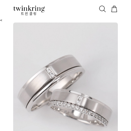
ALL
베스트
안쪽막음
가격대별
웨딩/다이아
가드링/반지
트윈클링
<