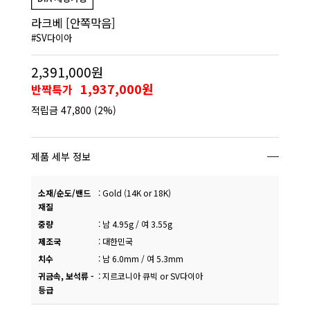
라크베 [안쪽막음]
#SV다이아
2,391,000원
1,937,000원
반짝특가
적립금
47,800
(2%)
제품 세부 정보
소재/순도/밴드
:
Gold (14K or 18K)
재질
중량
:
남 4.95g / 여 3.55g
제조국
:
대한민국
치수
:
남 6.0mm / 여 5.3mm
귀금속, 보석류 -
:
지르코니아 큐빅 or SV다이아
등급