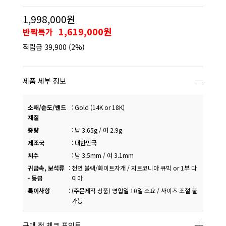
1,998,000원
1,619,000원
반짝특가
적립금
39,900
(2%)
제품 세부 정보
소재/순도/밴드
:
Gold (14K or 18K)
재질
중량
:
남 3.65g / 여 2.9g
제조국
:
대한민국
치수
:
남 3.5mm / 여 3.1mm
귀금속, 보석류
:
천연 블랙/화이트자개 / 지르코니아 큐빅 or 1부 다
- 등급
이아
특이사항
:
(주문제작 상품) 영업일 10일 소요 / 사이즈 조절 불
가능
구매 전 체크 포인트