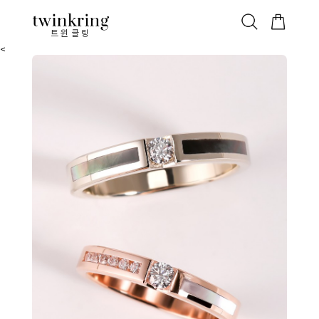
ALL
베스트
안쪽막음
가격대별
웨딩/다이아
가드링/반지
트윈클링
<