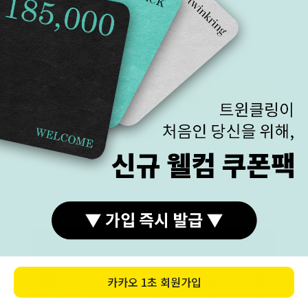
고객센터
카카오상담
평일(월-금)
11:00 ~ 19:30
전화 문의량이 많을 경우,
주말(토-일)
전화 상담 불가
카카오톡으로 문의 주시면
점심시간
13:00 ~ 14:00
순차적으로 상담 드립니다.
카카오상담
1899-3278
BANKINFO
LEGAL
예금주 (주)트윈클링
브랜드스토리
국민 270901-04-208303
이용약관
이용안내
개인정보처리방침
구매하기
COMPANY (주)트윈클링 대표 김진우, 김기애
매장주소 : 서울 종로구 돈화문로 33-1 2층 트윈클링
카카오
1초 회원가입
주소 :서울특별시 종로구 수표로26길 28 동의빌딩 5층 502호/방문불가
사업자등록번호 : 184-87-00371
카톡상담
카테고리
홈
장바구니
MY
FAX : 02)762-0111