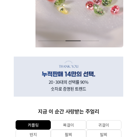
지금 이 순간 사랑받는 주얼리
커플링
목걸이
귀걸이
반지
팔찌
발찌