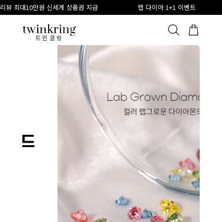
만원 신세계 상품권 지급
랩 다이아 1+1 이벤트
링게이지
ALL
베스트
안쪽막음
가격대별
웨딩/다이아
가드링/반지
트윈클링
트윈클링 - 종로 커플링 웨딩밴드 14K 18K 전문 브랜드