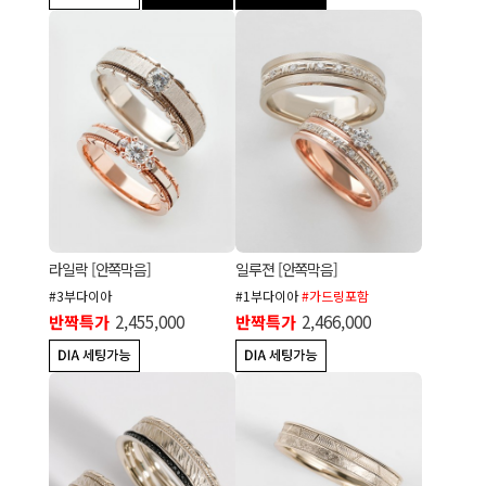
라일락 [안쪽막음]
일루젼 [안쪽막음]
#3부다이아
#1부다이아
#가드링포함
반짝특가
2,455,000
반짝특가
2,466,000