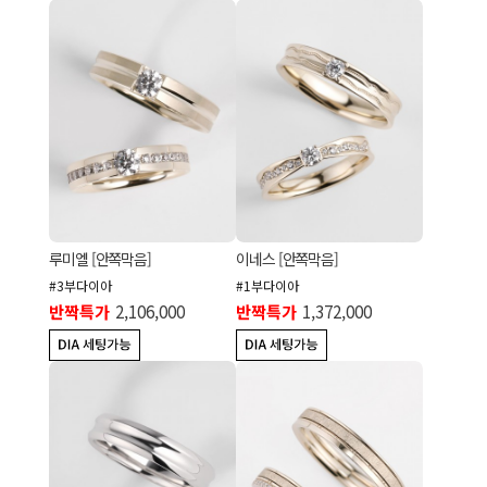
루미엘 [안쪽막음]
이네스 [안쪽막음]
#3부다이아
#1부다이아
반짝특가
2,106,000
반짝특가
1,372,000