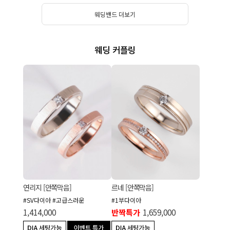
웨딩밴드 더보기
웨딩 커플링
연리지 [안쪽막음]
르네 [안쪽막음]
#SV다이아 #고급스러운
#1부다이아
1,414,000
반짝특가
1,659,000