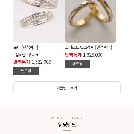
노바 [안쪽막음]
트위스트 밀그레인 [안쪽막음]
반짝특가
1,328,000
#섬세한 #유니크
반짝특가
1,522,000
커플링 더보기
WEDDING BAND
웨딩밴드