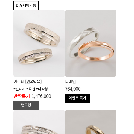
아르테 [안쪽막음]
디바인
764,000
#빈티지 #직선 #다각형
반짝특가
1,476,000