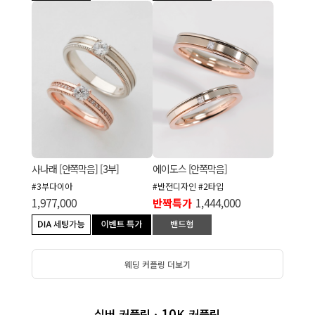
에이도스 [안쪽막음]
사나래 [안쪽막음] [3부]
#반전디자인 #2타입
#3부다이아
반짝특가
1,444,000
1,977,000
웨딩 커플링 더보기
10
실버 커플링 ·
K 커플링