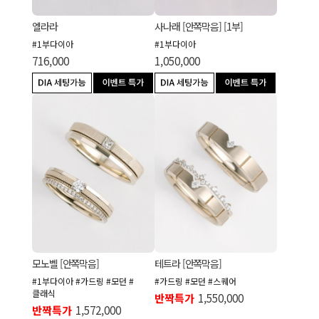
엘라라
사나래 [안쪽막음] [1부]
#1부다이아
#1부다이아
716,000
1,050,000
모노벨 [안쪽막음]
테트라 [안쪽막음]
#1부다이아 #가드링 #모던 #
#가드링 #모던 #스퀘어
클래식
반짝특가
1,550,000
반짝특가
1,572,000