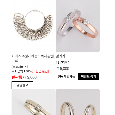
사이즈 측정기 배송비까지 완전
엘라라
무료
#1부다이아
[무료서비스]
716,000
구매금액 100%
[적립금 환급]
반짝특가
9,000