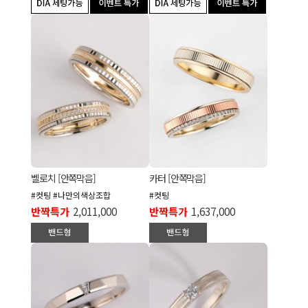
벨로치 [안쪽막음]
카터 [안쪽막음]
#컷팅 #나만의색상조합
#컷팅
반짝특가
2,011,000
반짝특가
1,637,000