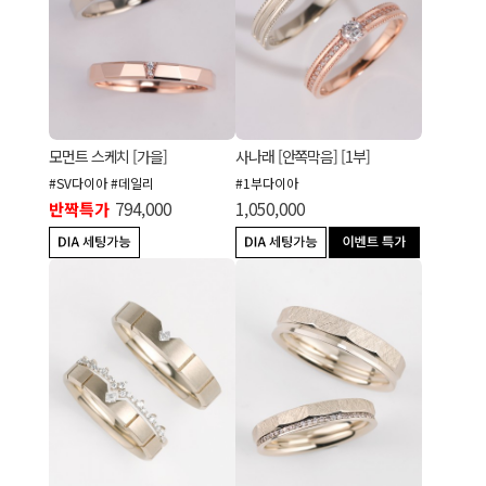
모먼트 스케치 [가을]
사나래 [안쪽막음] [1부]
#SV다이아 #데일리
#1부다이아
반짝특가
794,000
1,050,000