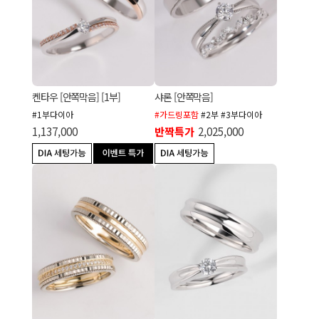
켄타우 [안쪽막음] [1부]
샤론 [안쪽막음]
#1부다이아
#가드링포함
#2부 #3부다이아
1,137,000
반짝특가
2,025,000