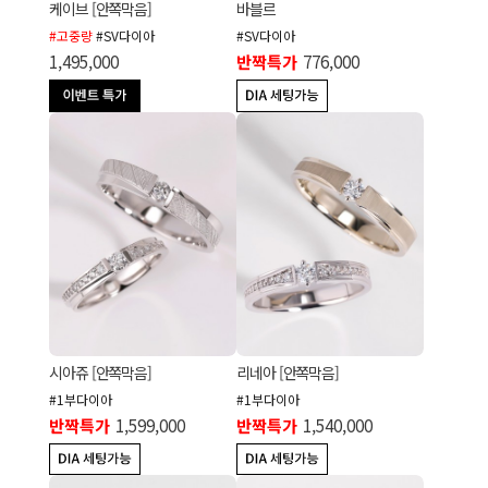
케이브 [안쪽막음]
바블르
#고중량
#SV다이아
#SV다이아
1,495,000
반짝특가
776,000
시아쥬 [안쪽막음]
리네아 [안쪽막음]
#1부다이아
#1부다이아
반짝특가
1,599,000
반짝특가
1,540,000