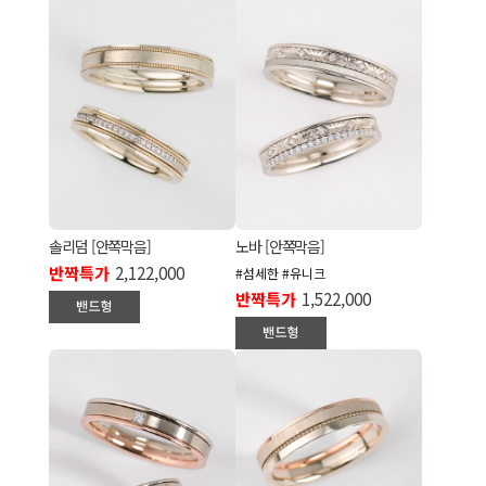
솔리덤 [안쪽막음]
노바 [안쪽막음]
반짝특가
2,122,000
#섬세한 #유니크
반짝특가
1,522,000