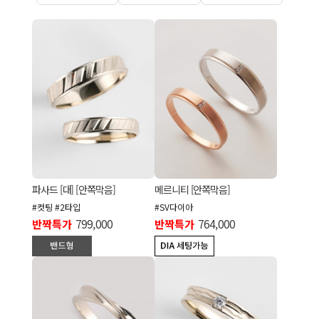
파사드 [대] [안쪽막음]
메르니티 [안쪽막음]
#컷팅 #2타입
#SV다이아
반짝특가
799,000
반짝특가
764,000