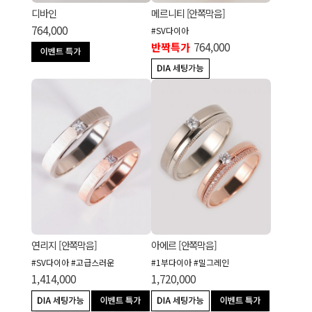
디바인
메르니티 [안쪽막음]
764,000
#SV다이아
반짝특가
764,000
연리지 [안쪽막음]
아에르 [안쪽막음]
#SV다이아 #고급스러운
#1부다이아 #밀그레인
1,414,000
1,720,000