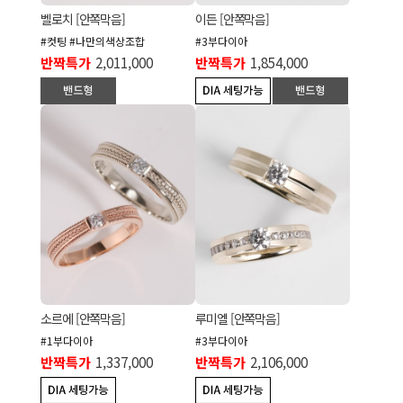
벨로치 [안쪽막음]
이든 [안쪽막음]
#컷팅 #나만의색상조합
#3부다이아
반짝특가
2,011,000
반짝특가
1,854,000
소르에 [안쪽막음]
루미엘 [안쪽막음]
#1부다이아
#3부다이아
반짝특가
1,337,000
반짝특가
2,106,000