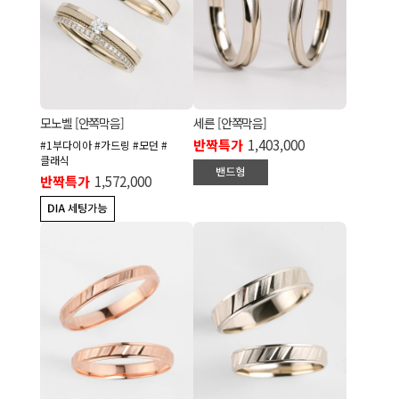
모노벨 [안쪽막음]
세른 [안쪽막음]
반짝특가
1,403,000
#1부다이아 #가드링 #모던 #
클래식
반짝특가
1,572,000