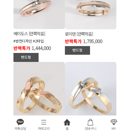
에이도스 [안쪽막음]
로이덴 [안쪽막음]
반짝특가
1,795,000
#반전디자인 #2타입
반짝특가
1,444,000
카톡상담
카테고리
홈
장바구니
MY
퓨어링
가비링