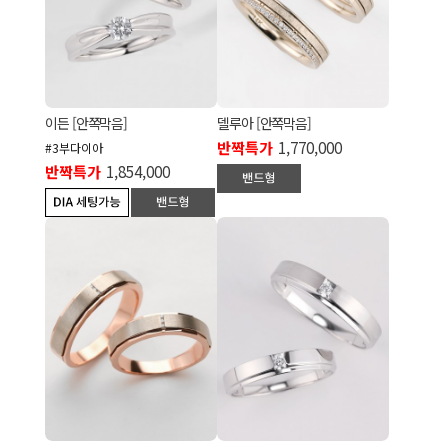
이든 [안쪽막음]
델루아 [안쪽막음]
반짝특가
1,770,000
#3부다이아
반짝특가
1,854,000