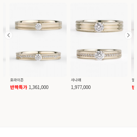
호라이즌
사나래
델
반짝특가
1,361,000
1,977,000
반