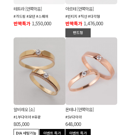
테트라 [안쪽막음]
아르테 [안쪽막음]
#가드링 #모던 #스퀘어
#빈티지 #직선 #다각형
반짝특가
1,550,000
반짝특가
1,476,000
알비레오 [소]
몬테나 [안쪽막음]
#1부다이아 #유광
#SV다이아
805,000
648,000