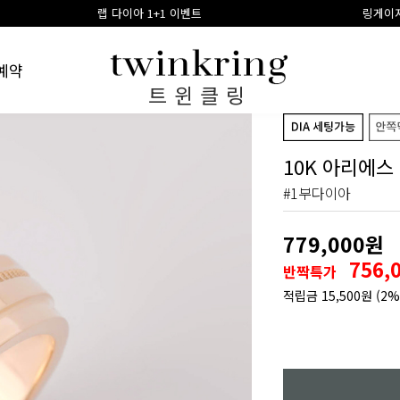
랩 다이아 1+1 이벤트
링게이지 구매시 100% 적
예약
트윈클링
10K 아리에스
#1부다이아
779,000원
756,
반짝특가
적립금
15,500원
(2%