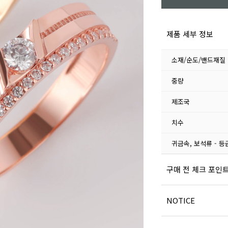
제품 세부 정보
소재/순도/밴드재질
중량
제조국
치수
귀금속, 보석류 - 등
구매 전 체크 포인
NOTICE