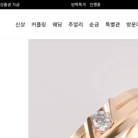
반짝특가 진행중
신상
커플링
웨딩
주얼리
순금
특별관
방문