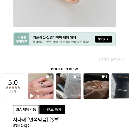
사나래 [안쪽막음] [3부]
#3부다이아