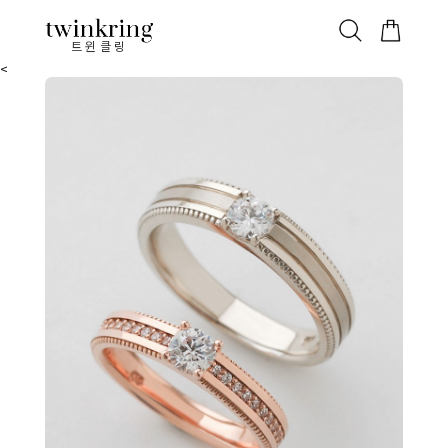
ALL
베스트
안쪽막음
가격대별
웨딩/다이아
가드링/반지
트윈클링
<