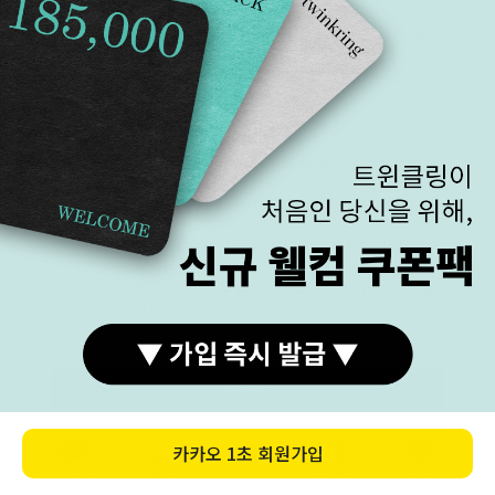
목걸이 등 구매자만을 위한 상품을 주문 제작한 경우.
(당일/익일 출고 상품을 제외한 모든 상품은 주문 제작입
니다.)
· 구매자의 요청에 따라 다이아몬드, 원석, 진주 등 보석을
주문 제작한 경우
택배 A/S
택배로 A/S를 보내실 경우 왕복 택배비는 고객님 부담입
접수
니다.
주문 상품 발송 시 A/S 신청서를 같이 동봉하여 발송해 드
립니다.
A/S 신청서에 기재되어 있는 내용을 참고하여 해당 금액
과 함께 동봉해서 보내주시면 됩니다.
*100만 원 이상 고가 상품인 경우, 보험 가입 후 보내주시
는 게 안전합니다.
주의사항
금 상품의 특성상 무른 성질을 가지고 있습니다.
구매하기
찌그러짐, 끊어짐 등 변형이 발생할 수 있으므로 충격에
유의하여 사용해 주세요.
이러한 변경은 기간과 횟수에 상관없이 무상으로 A/S가
카카오
1초 회원가입
가능합니다.(왕복 택배비 본인 부담)
카톡상담
카테고리
홈
장바구니
MY
*화이트 골드는 제작 후 마무리 단계에 도금이 들어가게