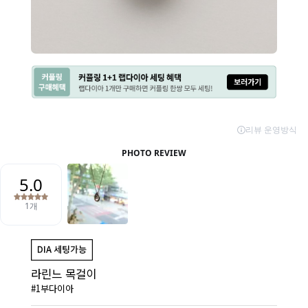
라린느 목걸이
#1부다이아