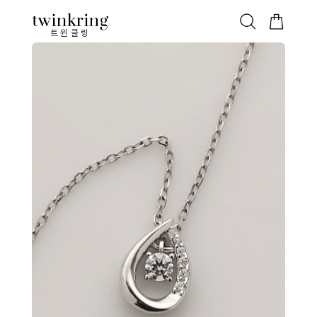
ALL
베스트
안쪽막음
가격대별
웨딩/다이아
가드링/반지
트윈클링